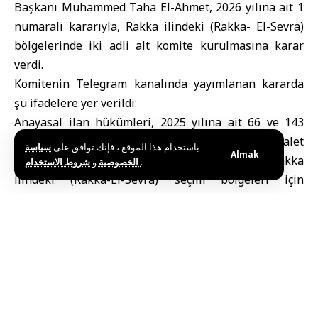
Başkanı Muhammed Taha El-Ahmet, 2026 yılına ait 1
numaralı kararıyla,
Rakka
ilindeki (Rakka- El-Sevra)
bölgelerinde iki adli alt komite kurulmasına karar
verdi.
Komitenin Telegram kanalında yayımlanan kararda
şu ifadelere yer verildi:
Anayasal ilan hükümleri, 2025 yılına ait 66 ve 143
sayılı kararname ile 2026 yılına ait Adalet
باستخدام هذا الموقع ، فإنك توافق على
سياسة
Almak
Bakanlığı’nın 234 sayılı kararı doğrultusunda, Rakka
و
الخصوصية
شروط الاستخدام
.
ilindeki (Rakka-El-Sevra) seçim bölgeleri için
aşağıdaki hakimlerden oluşan bir alt hukuk
komitesinin kurulmasına karar verilmiştir:
•İbrahim Halil El-Hassun, Başkan
•Mahmud Cumaa El-Ahmet, Üye
•Casım Salih El-Cebir, Üye
Kararda, komitenin 2025 yılı için Rakka ilindeki Halk
Meclisi seçimlerine ilişkin itiraz ve temyiz başvuruları