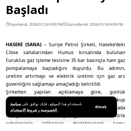
Başladı
Yayınlandı: 2026/01/24 9:00 PM
Güncellendi: 2026/01/24 9:00 PM
HASEKE (SANA)
–
Suriye Petrol Şirketi
,
Haseke
’deki
Cibse sahalarından Humus kırsalında bulunan
Furuklus gaz işleme tesisine 35 bar basınçla ham gaz
pompalamaya başladığını duyurdu. Bu adımın,
üretimi artırmayı ve elektrik üretimi için gaz arz
güvenliğini sağlamayı amaçladığı belirtildi.
Şirketten yapılan açıklamaya göre, günlük
pompalama miktarı yaklaşık 1,2 milyon metreküp
باستخدام هذا الموقع ، فإنك توافق على
سياسة
seviyesinde bulunuyor. Gazın Kona ve Markada
Almak
و
الخصوصية
شروط الاستخدام
.
istasyonları üzerinden taşındığı, bu sürecin elektrik
şebekesinin istikrarını destekleyerek kamu