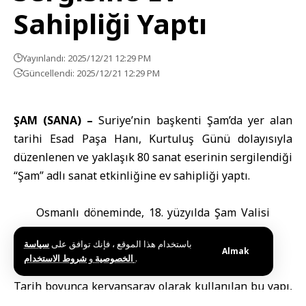
Sahipliği Yaptı
Yayınlandı: 2025/12/21 12:29 PM
Güncellendi: 2025/12/21 12:29 PM
ŞAM (SANA) –
Suriye’nin başkenti Şam’da yer alan
tarihi
Esad Paşa Hanı
, Kurtuluş Günü dolayısıyla
düzenlenen ve yaklaşık 80 sanat eserinin sergilendiği
“Şam” adlı sanat etkinliğine ev sahipliği yaptı.
Osmanlı döneminde, 18. yüzyılda Şam Valisi
Azmzade Esad Paşa tarafından inşa edilen
باستخدام هذا الموقع ، فإنك توافق على
سياسة
han, bugün Şam Antik Şehri içinde, Sevkü’l-
Almak
و
الخصوصية
شروط الاستخدام
.
Buzuriye bölgesinde bulunuyor.
Tarih boyunca kervansaray olarak kullanılan bu yapı,
günümüzde kültürel ve sanatsal etkinliklere ev