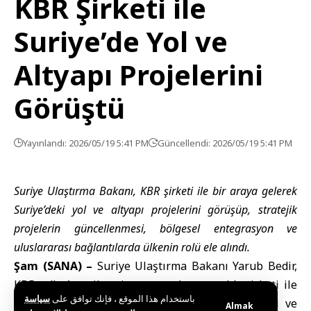
KBR Şirketi ile
Suriye’de Yol ve
Altyapı Projelerini
Görüştü
Yayınlandı: 2026/05/19 5:41 PM
Güncellendi: 2026/05/19 5:41 PM
Suriye Ulaştırma Bakanı, KBR şirketi ile bir araya gelerek
Suriye’deki yol ve altyapı projelerini görüşüp, stratejik
projelerin güncellenmesi, bölgesel entegrasyon ve
uluslararası bağlantılarda ülkenin rolü ele alındı.
Şam (SANA) –
Suriye Ulaştırma Bakanı Yarub Bedir
,
KBR adlı
Amerikan
inşaat ve danışmanlık şirketi ile
باستخدام هذا الموقع ، فإنك توافق على
سياسة
bir araya gelerek, Ortadoğu bölgesinde strateji ve
Almak