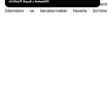
و
الخصوصية
شروط الاستخدام
.
bölgesel kalkınmadan sorumlu yetkili David
Edgington ve beraberindeki heyetle birlikte
Suriye’deki yol ağları ve altyapı projelerini görüştü.
Şam’daki
Suriye Ulaştırma Bakanlığı
binasında
gerçekleşen görüşmede Bakan Bedir, bakanlığın
yürüttüğü başlıca stratejik projeleri değerlendirdi;
bunların başında Kuzey–Güney ve Batı–Doğu eksenli
ana yollar, Şam–Halep yolu ile demiryolu projeleri ve
2008 tarihli Parsons çalışması da dahil olmak üzere
güncellenmesi gereken ekonomik çalışmalar yer aldı.
Taşımacılık sektöründeki güncel gelişmelere uyum
sağlamak amacıyla çalışmaların güncellenmesinin
önemini vurgulayan Bakan Bedir, Suriye’nin Körfez ile
Avrupa ülkeleri arasındaki bölgesel entegrasyon ve
uluslararası bağlantılarda oynayabileceği hayati role
dikkat çekti.
Bakan Bedir, ülkenin geleneksel ve stratejik bir geçiş