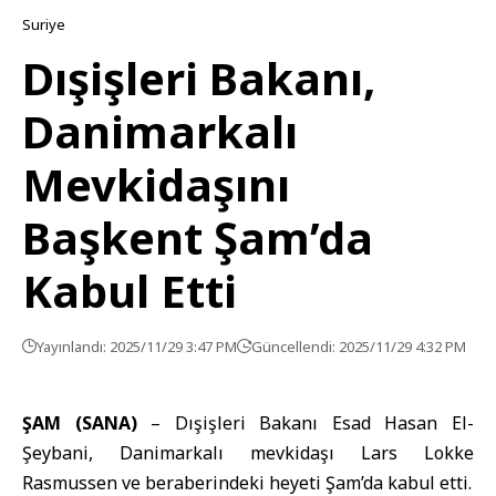
Suriye
Dışişleri Bakanı,
Danimarkalı
Mevkidaşını
Başkent Şam’da
Kabul Etti
Yayınlandı: 2025/11/29 3:47 PM
Güncellendi: 2025/11/29 4:32 PM
ŞAM (SANA)
– Dışişleri Bakanı
Esad Hasan El-
Şeybani
, Danimarkalı mevkidaşı
Lars Lokke
Rasmussen
ve beraberindeki heyeti Şam’da kabul etti.