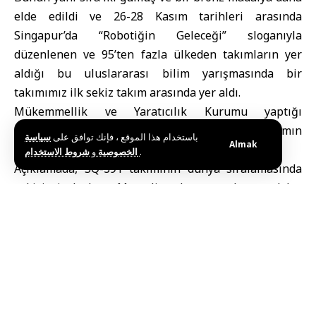
elde edildi ve 26-28 Kasım tarihleri ​​arasında
Singapur’da “Robotiğin Geleceği” sloganıyla
düzenlenen ve 95’ten fazla ülkeden takımların yer
aldığı bu uluslararası bilim yarışmasında bir
takımımız ilk sekiz takım arasında yer aldı.
Mükemmellik ve Yaratıcılık Kurumu yaptığı
açıklamada, yarışmaya katılan beş Suriyeli takımın
باستخدام هذا الموقع ، فإنك توافق على
سياسة
Almak
tamamının üstün sonuçlar elde ettiğini belirtti.
و
الخصوصية
شروط الاستخدام
.
Açıklamada, SQ-391 takımının dünya sıralamasında
sekizinci olurken, Marsalis takımının altın madalya
kazandığı, Monsters Inc. ve Takım Open Mind Latakia
takımlarının gümüş madalya, Takım VLNs ise bronz
madalya kazandı.
Kurum, bu başarıların Suriyeli gençlerin teknik ve
yenilikçi yeteneklerinde önemli bir ilerlemeyi temsil
ettiğini vurgulayarak, söz konusu başarılı katılımın