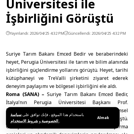
Üniversitesi ile
İşbirliğini Görüştü
Yayınlandı: 2026/04/25 4:32 PM
Güncellendi: 2026/04/25 4:32 PM
Suriye Tarım Bakanı Emced Bedir ve beraberindeki
heyet, Perugia Üniversitesi ile tarım ve bilim alanında
işbirliğini güçlendirme yollarını görüştü. Heyet, tarihi
kütüphaneyi ve TreValli şirketini ziyaret ederek
deneyim paylaşımı ve bölgesel işbirliğini ele aldı.
Roma (SANA) –
Suriye Tarım Bakanı Emced
Bedir,
İtalya
’nın Perugia Üniversitesi Başkanı Prof.
Maximiliano Marianelli ile iki ülke arasında bilimsel
باستخدام هذا الموقع ، فإنك توافق على
سياسة
ve tarımsal işbirliğinin güçlendirilmesini görüştü.
Almak
و
الخصوصية
شروط الاستخدام
.
Görüşmede, özellikle tarım sektöründe araştırma