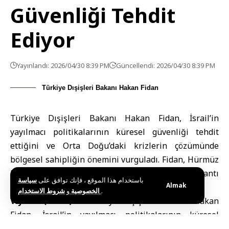
Güvenliği Tehdit
Ediyor
Yayınlandı: 2026/04/30 8:39 PM
Güncellendi: 2026/04/30 8:39 PM
Türkiye Dışişleri Bakanı Hakan Fidan
Türkiye Dışişleri Bakanı Hakan Fidan, İsrail’in
yayılmacı politikalarının küresel güvenliği tehdit
ettiğini ve Orta Doğu’daki krizlerin çözümünde
bölgesel sahipliğin önemini vurguladı. Fidan, Hürmüz
Boğazı’ndaki gelişmelerin bölgesel bağlantı
باستخدام هذا الموقع ، فإنك توافق على
سياسة
Almak
projelerinin önemini gösterdiğini belirtti.
و
الخصوصية
شروط الاستخدام
.
Viyana (SANA) –
Türkiye Dışişleri Bakanı
Hakan
Fidan, İsrail’in yayılmacı politikalarının küresel
güvenlik için tehdit oluşturduğunu belirterek,