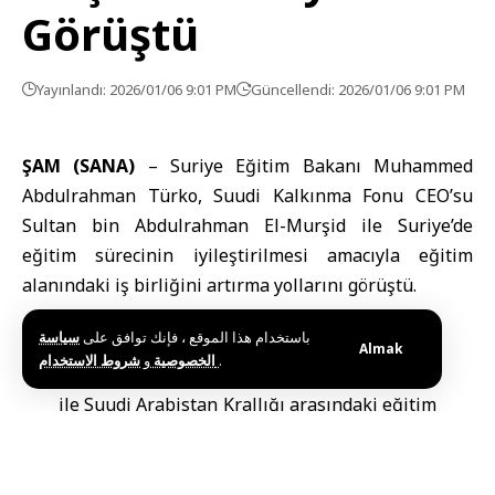
Görüştü
Yayınlandı: 2026/01/06 9:01 PM
Güncellendi: 2026/01/06 9:01 PM
ŞAM (SANA)
–
Suriye Eğitim Bakanı
Muhammed
Abdulrahman Türko, Suudi Kalkınma Fonu CEO’su
Sultan bin Abdulrahman El-Murşid ile Suriye’de
eğitim sürecinin iyileştirilmesi amacıyla eğitim
alanındaki iş birliğini artırma yollarını görüştü.
باستخدام هذا الموقع ، فإنك توافق على
سياسة
Şam’da bakan yardımcıları ve diğer bakanlık
Almak
و
الخصوصية
شروط الاستخدام
.
yetkililerinin katıldığı bir toplantıda, Suriye
ile
Suudi Arabistan Krallığı
arasındaki eğitim
iş birliğinin güçlendirilmesinin önemini
vurgulayan Bakan Türko, bu ortak iş
birliğinin, eğitimin kalitesini yükseltmede ve