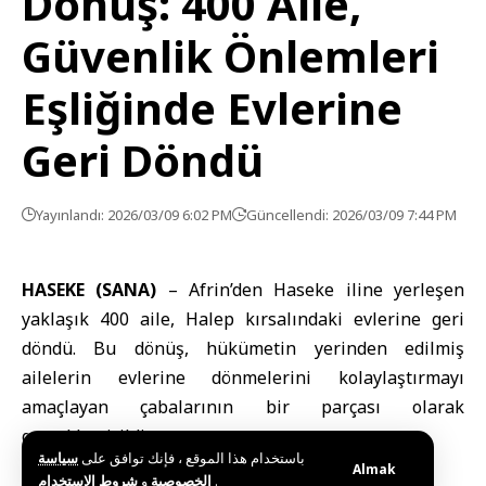
Dönüş: 400 Aile,
Güvenlik Önlemleri
Eşliğinde Evlerine
Geri Döndü
Yayınlandı: 2026/03/09 6:02 PM
Güncellendi: 2026/03/09 7:44 PM
HASEKE (SANA)
–
Afrin
’den Haseke iline yerleşen
yaklaşık 400 aile,
Halep
kırsalındaki evlerine geri
döndü. Bu dönüş, hükümetin yerinden edilmiş
ailelerin evlerine dönmelerini kolaylaştırmayı
amaçlayan çabalarının bir parçası olarak
gerçekleştirildi.
باستخدام هذا الموقع ، فإنك توافق على
سياسة
Almak
و
الخصوصية
شروط الاستخدام
.