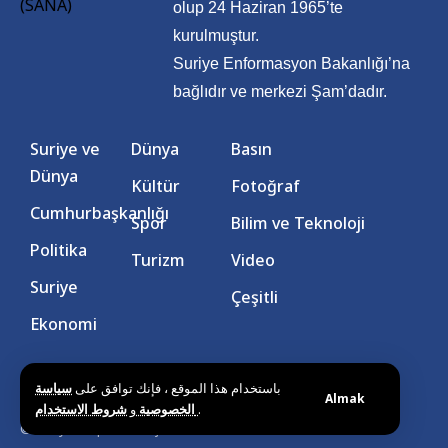
olup 24 Haziran 1965’te
kurulmuştur.
Suriye Enformasyon Bakanlığı’na
bağlıdır ve merkezi Şam’dadır.
Suriye ve
Dünya
Basın
Dünya
Kültür
Fotoğraf
Cumhurbaşkanlığı
Spor
Bilim ve Teknoloji
Politika
Turizm
Video
Suriye
Çeşitli
Ekonomi
باستخدام هذا الموقع ، فإنك توافق على
سياسة
Almak
و
الخصوصية
شروط الاستخدام
.
© Suriye Arap Haber Ajansı. Tüm hakları saklıdır.