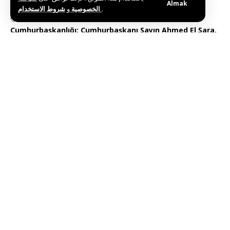
Almak
و
الخصوصية
شروط الاستخدام
.
Etiketler:
Cumhurbaşkanlığı: Cumhurbaşkanı Sayın Ahmed El Şara
Şii toplumunun ileri gelenleriyle bir araya geldi
Bu haberi paylaş
Editörün Seçimi
Suriye Merkez Bankası, TCMB’nda Resmi Hesap
Açılmasına İlişkin Anlaşma İmzaladı
Temmuz 30, 2026
İsrail Güçleri Dera Kırsalını Topçu Atışıyla Vurdu