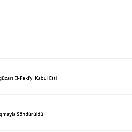
üzarı El-Feki’yi Kabul Etti
lışmayla Söndürüldü