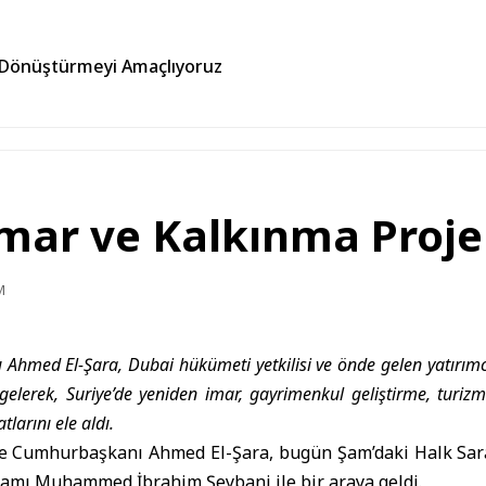
 Dönüştürmeyi Amaçlıyoruz
İmar ve Kalkınma Proje
M
 Ahmed El-Şara, Dubai hükümeti yetkilisi ve önde gelen yatır
 gelerek, Suriye’de yeniden imar, gayrimenkul geliştirme, turizm
tlarını ele aldı.
e Cumhurbaşkanı
Ahmed El-Şara
, bugün Şam’daki Halk Sar
damı Muhammed İbrahim Şeybani ile bir araya geldi.