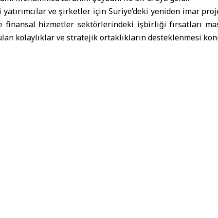
 yatırımcılar ve şirketler için Suriye’deki yeniden imar proj
 finansal hizmetler sektörlerindeki işbirliği fırsatları mas
ulan kolaylıklar ve stratejik ortaklıkların desteklenmesi konul
Dubai hükümeti ve küresel yatırım alanında öncü isi
Dubai’nin iş, finans ve yatırım merkezi hâline gelmesinde 
tikalarının şekillendirilmesine katkı sağlamıştır.
rçok üst düzey görevde bulunan Şeybani; Dubai Hükümeti Ya
ami Bankası Yönetim Kurulu Başkanlığı, Dubai Tıbbi Şehi
esi Başkanlığı, Dubai Hava Sanayi (DAE) ve Dubai Global 
netim ve danışmanlık rollerini üstlendi.
İbrahim Şeybani
Suriye
Suriye CumhurbaşkanıAhmed El-Şara