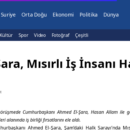
Suriye
Orta Doğu
Ekonomi
Politika
Dünya
Kültür
Spor
Video
Fotoğraf
Çeşitli
ra, Mısırlı İş İnsanı H
M
görüşmede Cumhurbaşkanı Ahmed El-Şara, Hasan Allam ile gay
ri alanında iş birliği fırsatlarını ele aldı.
urbaşkanı Ahmed El-Şara, Şam’daki Halk Sarayı’nda Mısı