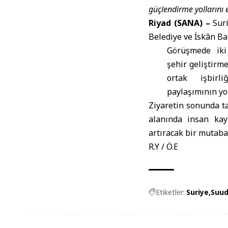
güçlendirme yollarını e
Riyad (SANA) –
Suri
Belediye ve İskân Ba
Görüşmede iki 
şehir geliştirm
ortak işbirl
paylaşımının yol
Ziyaretin sonunda ta
alanında insan kay
artıracak bir mutaba
R.Y / Ö.E
Etiketler:
Suriye
Suud