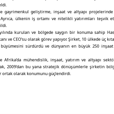
ldi.
e gayrimenkul geliştirme, inşaat ve altyapı projelerinde i
ı. Ayrıca, ülkenin iş ortamı ve nitelikli yatırımları teşvik 
ldi.
yılında kurulan ve bölgede saygın bir konuma sahip Has
nı ve CEO’su olarak görev yapıyor. Şirket, 10 ülkede üç kıta
a büyümesini sürdürdü ve dünyanın en büyük 250 inşaat ş
 Afrika’da mühendislik, inşaat, yatırım ve altyapı sekt
rak, 2009’dan bu yana stratejik dönüşümlerle şirketin böl
r ortak olarak konumunu güçlendirdi.