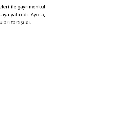
eleri ile gayrimenkul
aya yatırıldı. Ayrıca,
arı tartışıldı.
mlerden biri olarak
kritik rol üstlenmiş,
tırım Kuruluşu (ICD)
r Otoritesi ve Dubai
(Dubai Holding) gibi