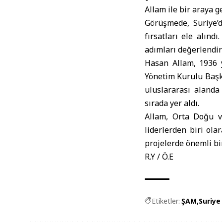
Allam ile bir araya ge
Görüşmede, Suriye’d
fırsatları ele alınd
adımları değerlendiri
Hasan Allam, 1936 
Yönetim Kurulu Başka
uluslararası aland
sırada yer aldı.
Allam, Orta Doğu ve
liderlerden biri ola
projelerde önemli bi
R.Y / Ö.E
Etiketler:
ŞAM
Suriye