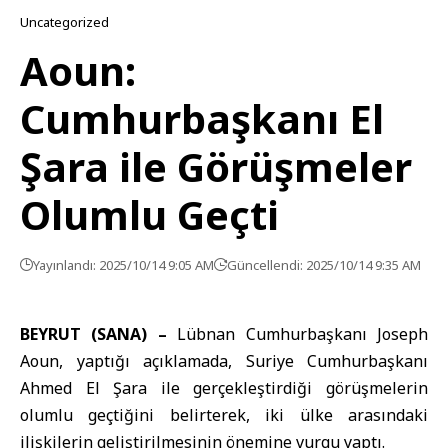
Uncategorized
Aoun:
Cumhurbaşkanı El
Şara ile Görüşmeler
Olumlu Geçti
Yayınlandı: 2025/10/14 9:05 AM
Güncellendi: 2025/10/14 9:35 AM
BEYRUT (SANA) –
Lübnan Cumhurbaşkanı
Joseph
Aoun, yaptığı açıklamada, Suriye
Cumhurbaşkanı
Ahmed El Şara
ile gerçekleştirdiği görüşmelerin
olumlu geçtiğini belirterek, iki ülke arasındaki
ilişkilerin geliştirilmesinin önemine vurgu yaptı.