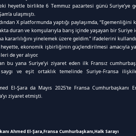
ki heyetle birlikte 6 Temmuz pazartesi günü Suriye’ye ge
am’a ulaşmıştı.
dından X platformunda yaptığı paylaşımda, “Egemenliğini ko
akta duran ve komşularıyla barış içinde yaşayan bir Suriye i
 kararlılığını yinelemek üzere geldim.” ifadelerini kullandı
heyette, ekonomik işbirliğinin güçlendirilmesi amacıyla yat
leri de yer alıyor.
dan bu yana Suriye’yi ziyaret eden ilk Fransız cumhurbaş
ı saygı ve eşit ortaklık temelinde Suriye-Fransa ilişki
ed El-Şara da Mayıs 2025’te Fransa Cumhurbaşkanı 
’yı ziyaret etmişti.
anı Ahmed El-Şara
Fransa Cumhurbaşkanı
Halk Sarayı