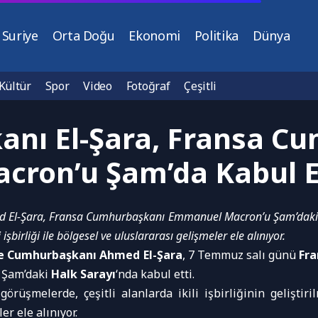
Suriye
Orta Doğu
Ekonomi
Politika
Dünya
Kültür
Spor
Video
Fotoğraf
Çeşitli
nı El-Şara, Fransa C
cron’u Şam’da Kabul E
El-Şara, Fransa Cumhurbaşkanı Emmanuel Macron’u Şam’daki 
 işbirliği ile bölgesel ve uluslararası gelişmeler ele alınıyor.
ye Cumhurbaşkanı Ahmed El-Şara
, 7 Temmuz salı günü
Fr
 Şam’daki
Halk Sarayı
‘nda kabul etti.
 görüşmelerde, çeşitli alanlarda ikili işbirliğinin geliştiri
er ele alınıyor.