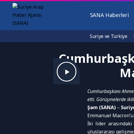
SANA Haberleri
Suriye ve Türkiye
Cumhurbaşka
Ma
Cumhurbaşkanı Ahmed 
etti. Görüşmelerde ikili
Şam (SANA)
–
Suri
Emmanuel Macron’u
İki lider arasındaki
uluslararası gelişmel