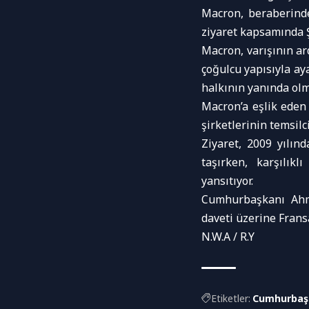
Macron, beraberinde
ziyaret kapsamında Ş
Macron, varışının ar
çoğulcu yapısıyla ay
halkının yanında olma
Macron’a eşlik eden 
şirketlerinin temsilci
Ziyaret, 2009 yılın
taşırken, karşılıkl
yansıtıyor.
Cumhurbaşkanı Ahm
daveti üzerine Fransa
N.W.A / R.Y
Etiketler:
Cumhurbaşk