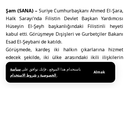
Şam (SANA) –
Suriye Cumhurbaşkanı Ahmed El-Şara
,
Halk Sarayı’nda
Filistin Devlet Başkan Yardımcısı
Hüseyin El-Şeyh başkanlığındaki Filistinli heyeti
kabul etti. Görüşmeye
Dışişleri ve Gurbetçiler Bakanı
Esad El-Şeybani
de katıldı.
Görüşmede, kardeş iki halkın çıkarlarına hizmet
edecek şekilde, iki ülke arasındaki ikili ilişkilerin
güçlendirilme yolları ele alındı.
باستخدام هذا الموقع ، فإنك توافق على
سياسة
Almak
و
الخصوصية
شروط الاستخدام
.
Etiketler:
Dışişleri ve Gurbetçiler Bakanı Esad El-Şeybani
Filistin Devlet Başkan Yardımcısı Hüseyin El-Şeyh
Suriye Cumhurbaşkanı Ahmed El-Şara