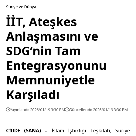
Suriye ve Dünya
İİT, Ateşkes
Anlaşmasını ve
SDG’nin Tam
Entegrasyonunu
Memnuniyetle
Karşıladı
Yayınlandı: 2026/01/19 3:30 PM
Güncellendi: 2026/01/19 3:30 PM
CİDDE (SANA) –
İslam İşbirliği Teşkilatı
, Suriye