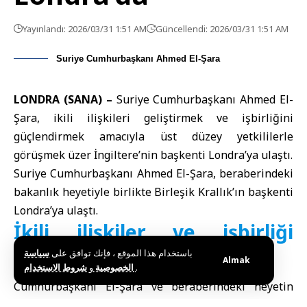
Yayınlandı: 2026/03/31 1:51 AM
Güncellendi: 2026/03/31 1:51 AM
Suriye Cumhurbaşkanı Ahmed El-Şara
LONDRA (SANA) –
Suriye Cumhurbaşkanı Ahmed El-
Şara, ikili ilişkileri geliştirmek ve işbirliğini
güçlendirmek amacıyla üst düzey yetkililerle
görüşmek üzer İngiltere’nin başkenti Londra’ya ulaştı.
Suriye Cumhurbaşkanı Ahmed El-Şara, beraberindeki
bakanlık heyetiyle birlikte Birleşik Krallık’ın başkenti
Londra’ya ulaştı.
İkili ilişkiler ve işbirliği
gündemi
باستخدام هذا الموقع ، فإنك توافق على
سياسة
Almak
و
الخصوصية
شروط الاستخدام
.
Cumhurbaşkanı El-Şara ve beraberindeki heyetin
Londra ziyareti kapsamında, üst düzey İngiliz