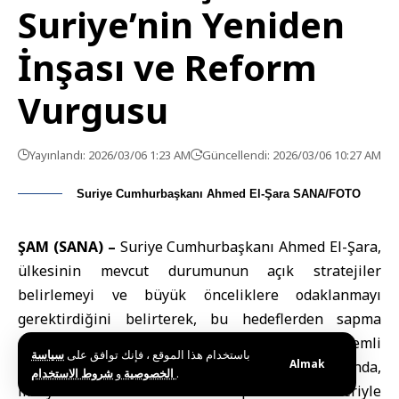
Suriye’nin Yeniden
İnşası ve Reform
Vurgusu
Yayınlandı: 2026/03/06 1:23 AM
Güncellendi: 2026/03/06 10:27 AM
Suriye Cumhurbaşkanı Ahmed El-Şara SANA/FOTO
ŞAM (SANA) –
Suriye Cumhurbaşkanı Ahmed El-Şara
,
ülkesinin mevcut durumunun açık stratejiler
belirlemeyi ve büyük önceliklere odaklanmayı
gerektirdiğini belirterek, bu hedeflerden sapma
durumunda entelektüel ve toplumsal elitlerin önemli
باستخدام هذا الموقع ، فإنك توافق على
سياسة
Almak
bir rol oynadığını ifade etti. Şam’daki Halk Sarayı’nda,
و
الخصوصية
شروط الاستخدام
.
medya temsilcileri ve sivil toplum aktivistleriyle