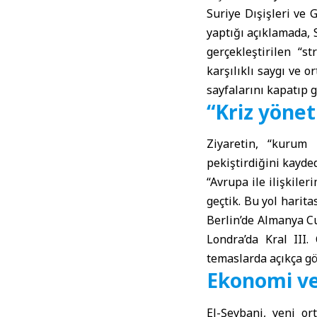
Suriye Dışişleri ve 
yaptığı açıklamada,
gerçekleştirilen “s
karşılıklı saygı ve o
sayfalarını kapatıp g
“Kriz yönet
Ziyaretin, “kurum 
pekiştirdiğini kayd
“Avrupa ile ilişkile
geçtik. Bu yol harit
Berlin’de Almanya C
Londra’da Kral III
temaslarda açıkça gö
Ekonomi ve 
El-Şeybani, yeni o