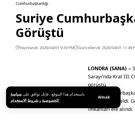
Cumhurbaşkanlığı
Suriye Cumhurbaşkanı
Görüştü
Yayınlandı: 2026/04/01 9:39 PM
Güncellendi: 2026/04/01 11:49 
LONDRA (SANA) –
S
Sarayı’nda Kral III. 
görüştü.
Suriye Cumhurbaşkan
باستخدام هذا الموقع ، فإنك توافق على
سياسة
Almak
و
الخصوصية
شروط الاستخدام
.
ile bir araya geldi. 
imkanları ele alındı.
Kral III. Charles, gö
etme sürecindeki çab
Ekonomi ve