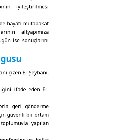
nın iyileştirilmesi
nde hayati mutabakat
arının altyapımıza
bugün ise sonuçlarını
urgusu
tını çizen El-Şeybani,
ğini ifade eden El-
 Zorla geri gönderme
çin güvenli bir ortam
e toplumuyla yapılan