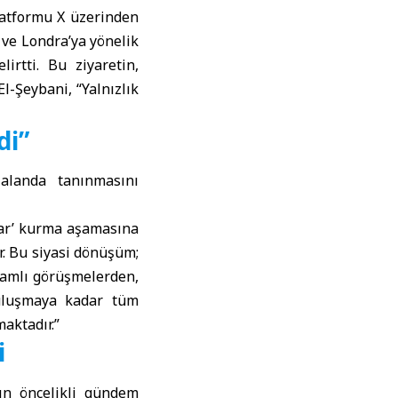
latformu X üzerinden
ve Londra’ya yönelik
irtti. Bu ziyaretin,
El-Şeybani, “Yalnızlık
di”
 alanda tanınmasını
klar’ kurma aşamasına
r. Bu siyasi dönüşüm;
samlı görüşmelerden,
buluşmaya kadar tüm
aktadır.”
i
ın öncelikli gündem