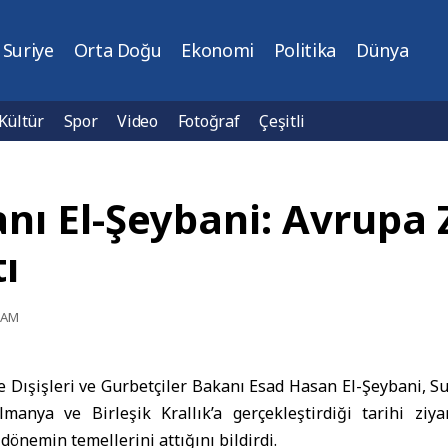
Suriye
Orta Doğu
Ekonomi
Politika
Dünya
Kültür
Spor
Video
Fotoğraf
Çeşitli
anı El-Şeybani: Avrupa Z
ı
7 AM
e Dışişleri ve Gurbetçiler Bakanı Esad Hasan El-Şeybani, 
lmanya ve Birleşik Krallık’a gerçekleştirdiği tarihi ziya
r dönemin temellerini attığını bildirdi.