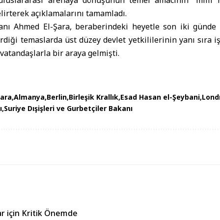
 uluslararası arenaya dönüşünün temel amacının “milli 
lirterek açıklamalarını tamamladı.
nı Ahmed El-Şara, beraberindeki heyetle son iki günde 
irdiği temaslarda üst düzey devlet yetkililerinin yanı sıra i
vatandaşlarla bir araya gelmişti.
ara
Almanya
Berlin
Birleşik Krallık
Esad Hasan el-Şeybani
Lond
ı
Suriye Dışişleri ve Gurbetçiler Bakanı
rar için Kritik Önemde