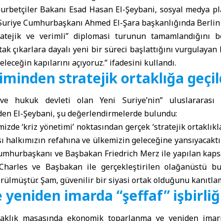
Gurbetçiler Bakanı
Esad Hasan El-Şeybani
, sosyal medya p
 Suriye Cumhurbaşkanı Ahmed El-Şara başkanlığında Berlin 
tratejik ve verimli” diplomasi turunun tamamlandığını bel
rtak çıkarlara dayalı yeni bir süreci başlattığını vurgulayan 
eleceğin kapılarını açıyoruz.” ifadesini kullandı.
iminden stratejik ortaklığa geçil
ve hukuk devleti olan Yeni Suriye’nin” uluslararası
eden El-Şeybani, şu değerlendirmelerde bulundu:
rimizde ‘kriz yönetimi’ noktasından gerçek ‘stratejik ortaklı
ası halkımızın refahına ve ülkemizin geleceğine yansıyacaktı
umhurbaşkanı ve Başbakan Friedrich Merz ile yapılan kap
. Charles ve Başbakan ile gerçekleştirilen olağanüstü 
rülmüştür. Şam, güvenilir bir siyasi ortak olduğunu kanıtlam
yeniden imarda “şeffaf” işbirliğ
rtaklık masasında ekonomik toparlanma ve yeniden imar