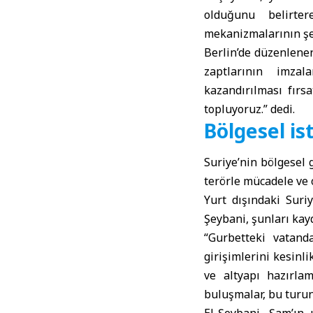
olduğunu belirtere
mekanizmalarının şeff
Berlin’de düzenlene
zaptlarının imzal
kazandırılması fırsa
topluyoruz.” dedi.
Bölgesel is
Suriye’nin bölgesel g
terörle mücadele ve o
Yurt dışındaki Sur
Şeybani, şunları kayd
“Gurbetteki vatanda
girişimlerini kesinl
ve altyapı hazırlam
buluşmalar, bu turun