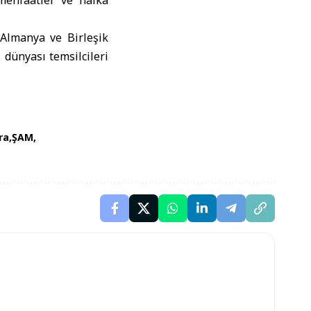
menfaatler ve halka
Almanya ve Birleşik
ş dünyası temsilcileri
ra
ŞAM