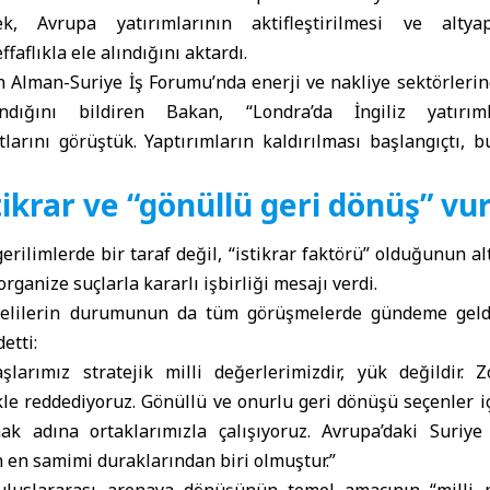
k, Avrupa yatırımlarının aktifleştirilmesi ve altyapı
aflıkla ele alındığını aktardı.
n Alman-Suriye İş Forumu’nda enerji ve nakliye sektörleri
andığını bildiren Bakan, “Londra’da İngiliz yatırıml
tlarını görüştük. Yaptırımların kaldırılması başlangıçtı, 
tikrar ve “gönüllü geri dönüş” v
erilimlerde bir taraf değil, “istikrar faktörü” olduğunun al
rganize suçlarla kararlı işbirliği mesajı verdi.
iyelilerin durumunun da tüm görüşmelerde gündeme geldi
etti:
şlarımız stratejik milli değerlerimizdir, yük değildir.
ikle reddediyoruz. Gönüllü ve onurlu geri dönüşü seçenler i
ak adına ortaklarımızla çalışıyoruz. Avrupa’daki Suriy
 en samimi duraklarından biri olmuştur.”