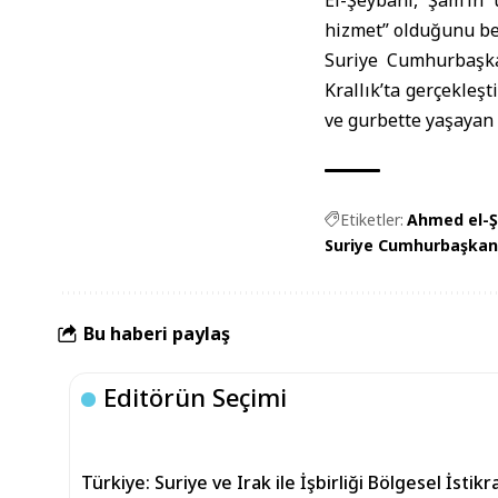
El-Şeybani, Şam’ın
hizmet” olduğunu be
Suriye Cumhurbaşka
Krallık’ta gerçekleşt
ve gurbette yaşayan 
Etiketler:
Ahmed el-Ş
Suriye Cumhurbaşkan
Bu haberi paylaş
Editörün Seçimi
Türkiye: Suriye ve Irak ile İşbirliği Bölgesel İstik