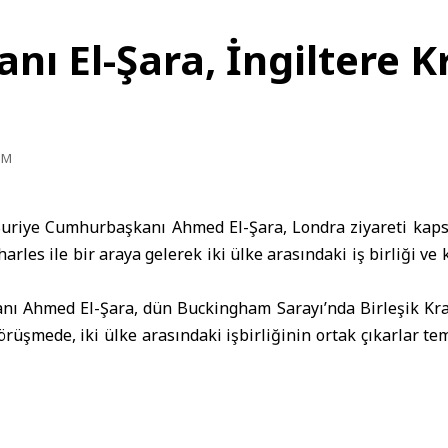
 El-Şara, İngiltere Kral
PM
uriye Cumhurbaşkanı Ahmed El-Şara, Londra ziyareti ka
Charles ile bir araya gelerek iki ülke arasındaki iş birliği v
ı Ahmed El-Şara, dün Buckingham Sarayı’nda Birleşik Krallı
Görüşmede, iki ülke arasındaki işbirliğinin ortak çıkarlar te
rüşme sırasında Suriye’ye olan desteğini ifade ederek, Suriy
alarına yönelik müttefiklik mesajı verdi.
 kalkınma odaklı temaslar