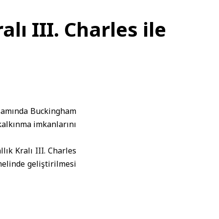
ı III. Charles ile
psamında Buckingham
e kalkınma imkanlarını
k Kralı III. Charles
melinde geliştirilmesi
e halkının devlet inşa