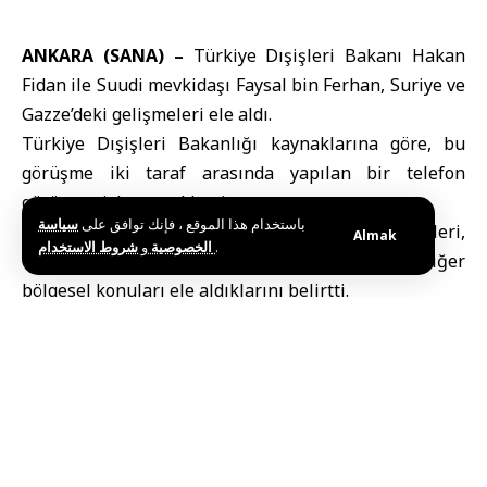
ANKARA (SANA) –
Türkiye Dışişleri Bakanı
Hakan
Fidan ile
Suudi
mevkidaşı Faysal bin Ferhan,
Suriye
ve
Gazze
’deki gelişmeleri ele aldı.
Türkiye Dışişleri Bakanlığı kaynaklarına göre, bu
görüşme iki taraf arasında yapılan bir telefon
görüşmesiyle gerçekleşti.
باستخدام هذا الموقع ، فإنك توافق على
سياسة
Kaynaklar, iki bakanın Suriye’deki son gelişmeleri,
Almak
و
الخصوصية
شروط الاستخدام
.
Gazze’deki barış planının uygulanmasını ve diğer
bölgesel konuları ele aldıklarını belirtti.
Türkiye Cumhurbaşkanı Recep Tayyip Erdoğan, dün
ABD Başkanı Donald Trump ile yaptığı telefon
görüşmesinde ikili ilişkileri ve bölgedeki gelişmeleri,
özellikle Suriye’yi ele aldı.