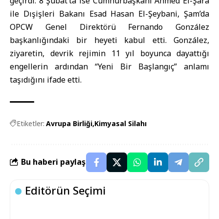
geçirdi. 8 Şubat’ta ise Cumhurbaşkanı Ahmed El-Şara
ile Dışişleri Bakanı Esad Hasan El-Şeybani, Şam’da
OPCW Genel Direktörü Fernando González
başkanlığındaki bir heyeti kabul etti. González,
ziyaretin, devrik rejimin 11 yıl boyunca dayattığı
engellerin ardından “Yeni Bir Başlangıç” anlamı
taşıdığını ifade etti.
Etiketler:
Avrupa Birliği
Kimyasal Silahı
Bu haberi paylaş
Editörün Seçimi