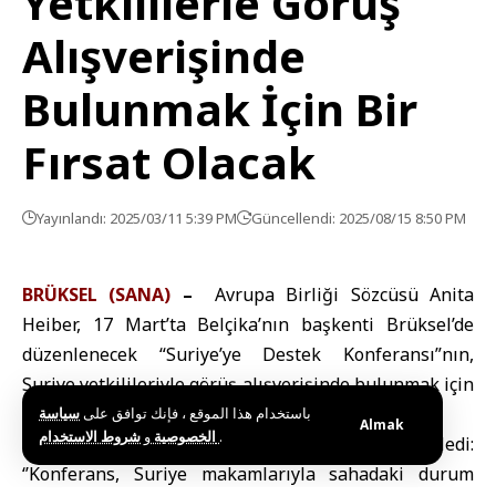
Yetkililerle Görüş
Alışverişinde
Bulunmak İçin Bir
Fırsat Olacak
Yayınlandı: 2025/03/11 5:39 PM
Güncellendi: 2025/08/15 8:50 PM
BRÜKSEL (SANA)
–
Avrupa Birliği Sözcüsü Anita
Heiber, 17 Mart’ta Belçika’nın başkenti Brüksel’de
düzenlenecek “Suriye’ye Destek Konferansı”nın,
Suriye yetkilileriyle görüş alışverişinde bulunmak için
bir fırsat olacağını doğruladı.
باستخدام هذا الموقع ، فإنك توافق على
سياسة
Almak
و
الخصوصية
شروط الاستخدام
.
Hyper bugün yaptığı açıklamada şunları söyledi:
‘’Konferans, Suriye makamlarıyla sahadaki durum