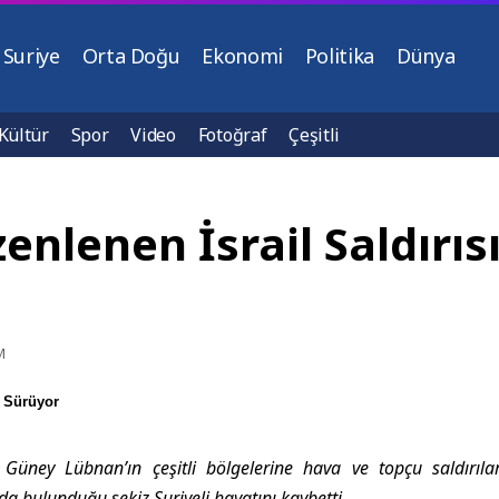
Suriye
Orta Doğu
Ekonomi
Politika
Dünya
Kültür
Spor
Video
Fotoğraf
Çeşitli
nlenen İsrail Saldırısı
M
ı Sürüyor
, Güney Lübnan’ın çeşitli bölgelerine hava ve topçu saldırıla
da bulunduğu sekiz Suriyeli hayatını kaybetti.