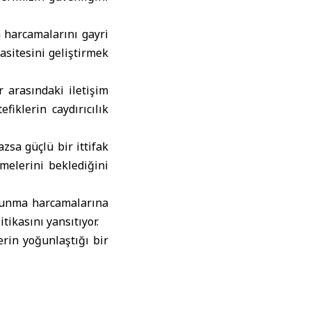
 harcamalarını gayri
asitesini geliştirmek
r arasındaki iletişim
iklerin caydırıcılık
zsa güçlü bir ittifak
elerini beklediğini
avunma harcamalarına
tikasını yansıtıyor.
erin yoğunlaştığı bir