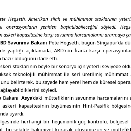
e Hegseth, Amerikan silah ve mühimmat stoklarının yeterli
şı operasyonların yeniden başlatılabileceğini söyledi. Hegs
tan askeri kapasitesine karşı savunma harcamalarını artırmaya ça
BD Savunma Bakanı
Pete Hegseth, bugün Singapur’da dü
de yaptığı açıklamada, ABD’nin İran’a karşı operasyonl
azır olduğunu ifade etti.
keri stoklarının böyle bir senaryo için yeterli seviyede ol
üksek teknolojili mühimmat ile seri üretilmiş mühimmat 
ğunu belirterek, bu sayede hem yerel hem de küresel operas
ağlayabildiklerini söyledi.
a Bakanı,
Asya
’daki müttefiklerin savunma harcamalarını a
n askeri kapasitesinin büyümesinin Hint-Pasifik bölgesin
nda uyardı.
ölgesinde herhangi bir hegemonik güç kontrolü, bölgesel 
hil, bu şekilde hakimiyet kurarak ulusumuzun ve müttefikl