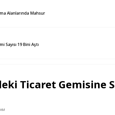
ışma Alanlarında Mahsur
i Sayısı 19 Bini Aştı
eki Ticaret Gemisine S
5 AM