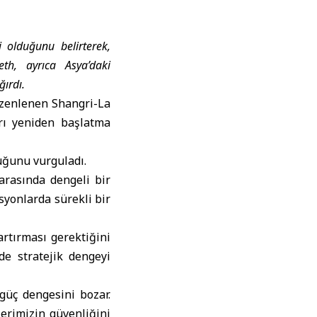
 olduğunu belirterek,
eth, ayrıca Asya’daki
ğırdı.
zenlenen Shangri-La
arı yeniden başlatma
duğunu vurguladı.
arasında dengeli bir
yonlarda sürekli bir
rtırması gerektiğini
de stratejik dengeyi
güç dengesini bozar.
erimizin güvenliğini