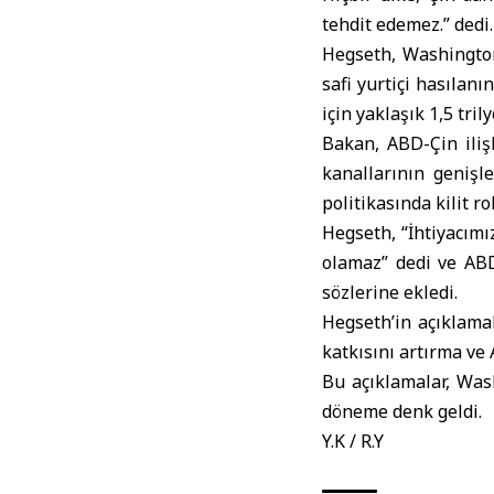
tehdit edemez.” dedi.
Hegseth, Washington
safi yurtiçi hasılan
için yaklaşık 1,5 tri
Bakan, ABD-Çin ilişk
kanallarının genişl
politikasında kilit r
Hegseth, “İhtiyacımı
olamaz” dedi ve AB
sözlerine ekledi.
Hegseth’in açıklama
katkısını artırma ve
Bu açıklamalar, Wash
döneme denk geldi.
Y.K / R.Y