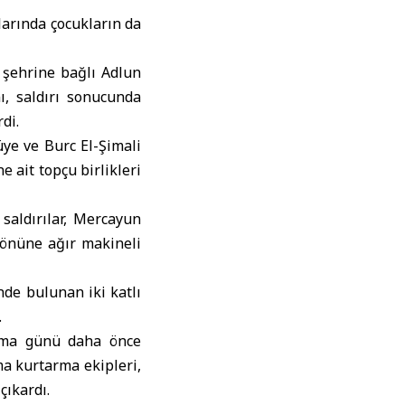
larında çocukların da
 şehrine bağlı Adlun
nı, saldırı sonucunda
di.
üye ve Burc El-Şimali
e ait topçu birlikleri
 saldırılar, Mercayun
yönüne ağır makineli
nde bulunan iki katlı
.
Cuma günü daha önce
ma kurtarma ekipleri,
çıkardı.