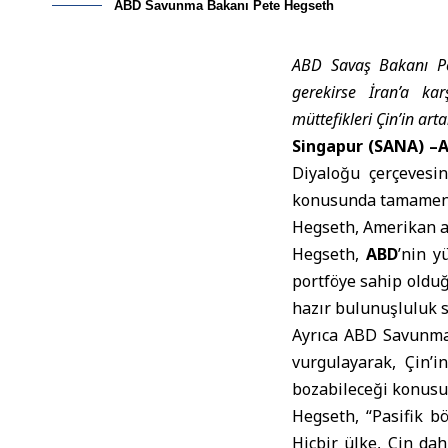
ABD Savunma Bakanı Pete Hegseth
ABD Savaş Bakanı Pet
gerekirse İran’a kar
müttefikleri Çin’in ar
Singapur (SANA) –
A
Diyaloğu çerçevesin
konusunda tamamen h
Hegseth, Amerikan as
Hegseth,
ABD
’nin y
portföye sahip oldu
hazır bulunuşluluk s
Ayrıca ABD Savunm
vurgulayarak, Çin’i
bozabileceği konusu
Hegseth, “Pasifik b
Hiçbir ülke, Çin da