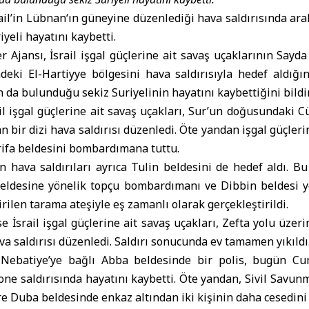
ail’in
Lübnan
‘ın güneyine düzenlediği hava saldırısında ara
yeli hayatını kaybetti.
r Ajansı
,
İsrail işgal güçleri
ne ait savaş uçaklarının Sayda
deki El-Hartiyye bölgesini hava saldırısıyla hedef aldığı
n da bulunduğu sekiz Suriyelinin hayatını kaybettiğini bildir
l işgal güçlerine ait savaş uçakları, Sur’un doğusundaki C
n bir dizi hava saldırısı düzenledi. Öte yandan işgal güçlerin
rifa beldesini bombardımana tuttu.
nin hava saldırıları ayrıca Tulin beldesini de hedef aldı. Bu
beldesine yönelik topçu bombardımanı ve Dibbin beldesi 
irilen tarama ateşiyle eş zamanlı olarak gerçekleştirildi.
e İsrail işgal güçlerine ait savaş uçakları, Zefta yolu üzeri
va saldırısı düzenledi. Saldırı sonucunda ev tamamen yıkıldı
Nebatiye’ye bağlı Abba beldesinde bir polis, bugün 
one saldırısında hayatını kaybetti. Öte yandan, Sivil Savun
re Duba beldesinde enkaz altından iki kişinin daha cesedini 