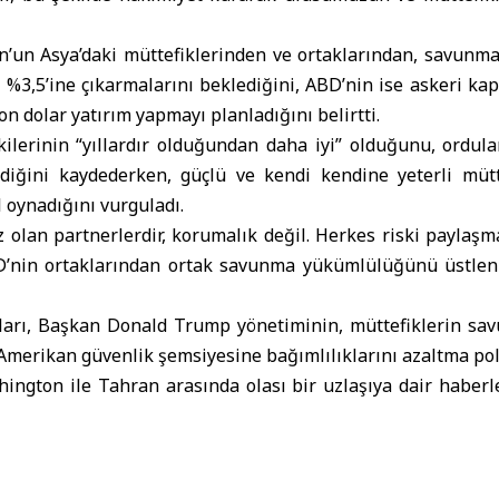
’un Asya’daki müttefiklerinden ve ortaklarından, savunma
ın %3,5’ine çıkarmalarını beklediğini, ABD’nin ise askeri kap
lyon dolar yatırım yapmayı planladığını belirtti.
ilerinin “yıllardır olduğundan daha iyi” olduğunu, ordula
ediğini kaydederken, güçlü ve kendi kendine yeterli müttef
ol oynadığını vurguladı.
z olan partnerlerdir, korumalık değil. Herkes riski paylaşma
D’nin ortaklarından ortak savunma yükümlülüğünü üstlenm
ları, Başkan Donald Trump yönetiminin, müttefiklerin s
 Amerikan güvenlik şemsiyesine bağımlılıklarını azaltma poli
ington ile Tahran arasında olası bir uzlaşıya dair haberl