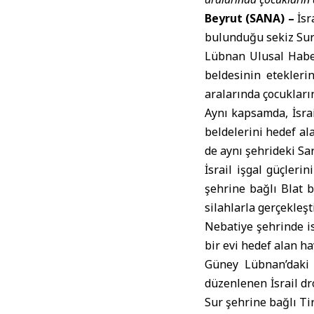
Beyrut (SANA) –
İsr
bulunduğu sekiz Suri
Lübnan Ulusal Habe
beldesinin eteklerin
aralarında çocukları
Aynı kapsamda, İsrai
beldelerini hedef ala
de aynı şehrideki Sa
İsrail işgal güçleri
şehrine bağlı Blat 
silahlarla gerçekleşt
Nebatiye şehrinde is
bir evi hedef alan ha
Güney Lübnan’daki 
düzenlenen İsrail dr
Sur şehrine bağlı Ti