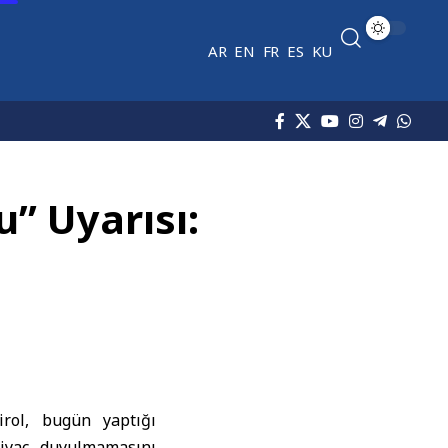
AR
EN
FR
ES
KU
u” Uyarısı:
irol
, bugün yaptığı
tiyaç duyulmamasını