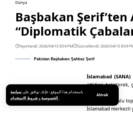
Dünya
Başbakan Şerif’ten 
“Diplomatik Çabala
Yayınlandı: 2026/04/13 8:59 PM
Güncellendi: 2026/04/13 8:59 P
Pakistan Başbakanı Şahbaz Şerif
İslamabad (SANA) 
ettiğini belirterek
باستخدام هذا الموقع ، فإنك توافق على
سياسة
ifade etti.
Almak
و
الخصوصية
شروط الاستخدام
.
Bakanlar Kurulu top
İslamabad merkezli 
“Ateşkes h
Başbakan Şerif, ABD