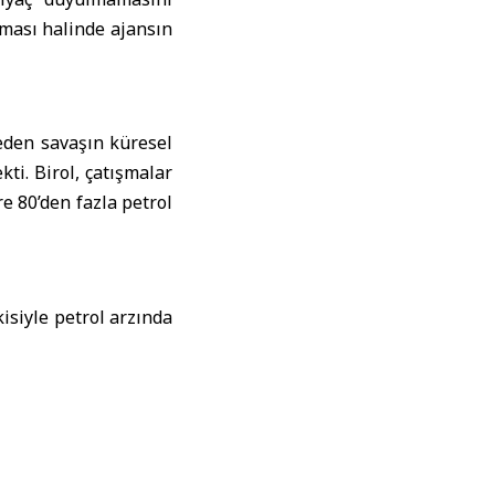
nması halinde ajansın
eden savaşın küresel
ti. Birol, çatışmalar
re 80’den fazla petrol
isiyle petrol arzında