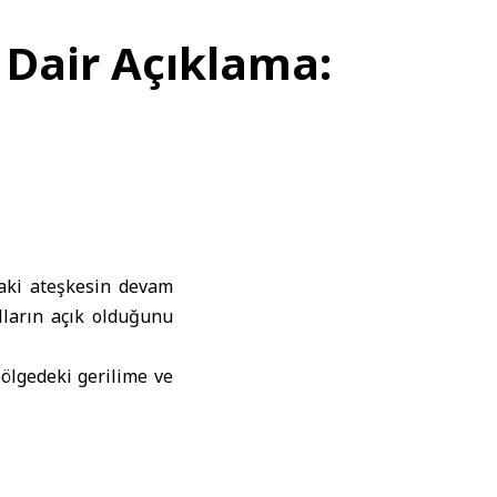
 Dair Açıklama:
aki ateşkesin devam
lların açık olduğunu
ölgedeki gerilime ve
rmede, “Ateşkes hâlâ