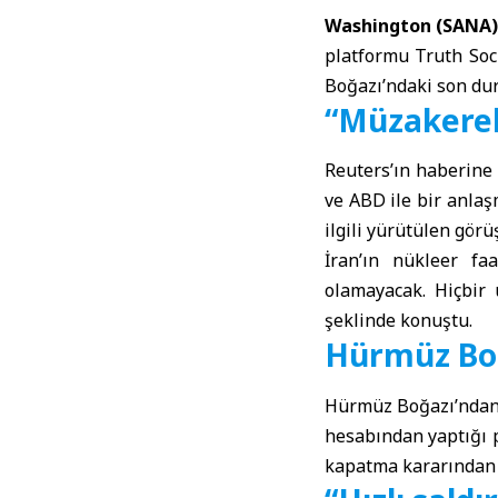
Washington (SANA)
platformu Truth Soc
Boğazı’ndaki son du
“Müzakerel
Reuters’ın haberine 
ve ABD ile bir anlaş
ilgili yürütülen gör
İran’ın nükleer fa
olamayacak. Hiçbir 
şeklinde konuştu.
Hürmüz Boğ
Hürmüz Boğazı’ndan 
hesabından yaptığı 
kapatma kararından b