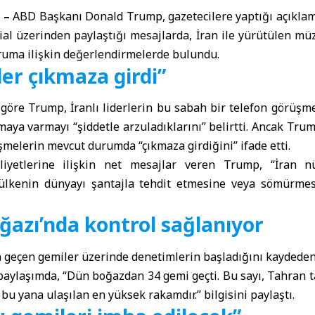
 –
ABD Başkanı Donald Trump, gazetecilere yaptığı açıkla
ial üzerinden paylaştığı mesajlarda, İran ile yürütülen m
ruma ilişkin değerlendirmelerde bulundu.
er çıkmaza girdi”
göre Trump, İranlı liderlerin bu sabah bir telefon görüşme
maya varmayı “şiddetle arzuladıklarını” belirtti. Ancak Tru
üşmelerin mevcut durumda “çıkmaza girdiğini” ifade etti.
aliyetlerine ilişkin net mesajlar veren Trump, “İran n
ülkenin dünyayı şantajla tehdit etmesine veya sömürmes
azı’nda kontrol sağlanıyor
geçen gemiler üzerinde denetimlerin başladığını kaydeden
paylaşımda, “Dün boğazdan 34 gemi geçti. Bu sayı, Tahran 
u yana ulaşılan en yüksek rakamdır.” bilgisini paylaştı.