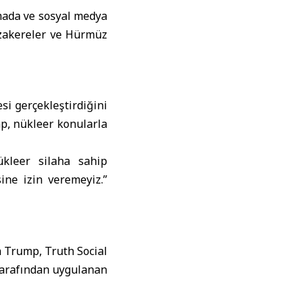
mada ve sosyal medya
üzakereler ve Hürmüz
si gerçekleştirdiğini
mp, nükleer konularla
ükleer silaha sahip
ine izin veremeyiz.”
 Trump, Truth Social
tarafından uygulanan