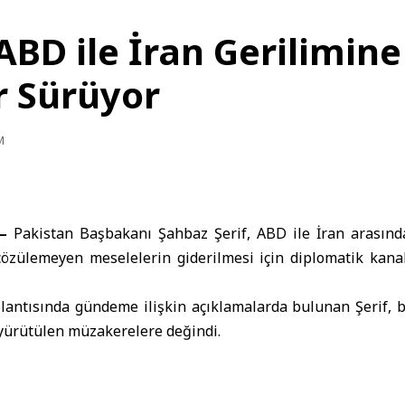
ABD ile İran Gerilimine
r Sürüyor
M
–
Pakistan Başbakanı
Şahbaz Şerif
,
ABD
ile
İran
arasınd
, çözülemeyen meselelerin giderilmesi için diplomatik kana
lantısında gündeme ilişkin açıklamalarda bulunan Şerif, b
yürütülen müzakerelere değindi.
âlâ sürüyor”
 ile İran arasındaki gerilime ilişkin yaptığı değerlendi