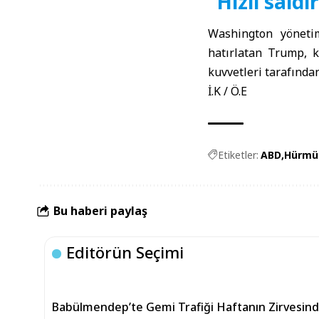
“Hızlı sald
Washington yönetim
hatırlatan Trump, k
kuvvetleri tarafında
İ.K / Ö.E
Etiketler:
ABD
Hürmü
Bu haberi paylaş
Editörün Seçimi
Babülmendep’te Gemi Trafiği Haftanın Zirvesin