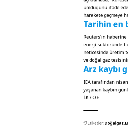
umduğunu ifade edere
harekete geçmeye ha
Tarihin en
Reuters’ın haberine
enerji sektöründe bu
neticesinde üretim te
ve doğal gaz tesisini
Arz kaybı g
IEA tarafından nisan
yaşanan kaybın günlük
İ.K / Ö.E
Etiketler:
Doğalgaz
E