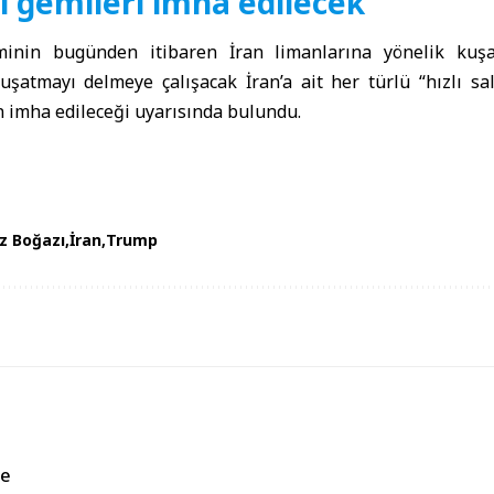
ırı gemileri imha edilecek”
inin bugünden itibaren İran limanlarına yönelik kuş
uşatmayı delmeye çalışacak İran’a ait her türlü “hızlı sa
n imha edileceği uyarısında bulundu.
z Boğazı
İran
Trump
de