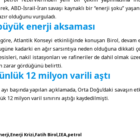
k, ABD-İsrail-İran savaşı kaynaklı bir “enerji şoku” yaşa
zır olduğunu vurguladı.
 büyük enerji aksaması
 göre, Atlantik Konseyi etkinliğinde konuşan Birol, devam 
güne kadarki en ağır sarsıntıya neden olduğuna dikkati çek
sisleri, nakil istasyonları ve rafineriler de dahil olmak üze
n zarar gördüğünü belirtti.
ünlük 12 milyon varili aştı
 ayı başında yapılan açıklamada, Orta Doğu’daki savaşın etk
 12 milyon varil sınırını aştığı kaydedilmişti.
nerji
Enerji Krizi
Fatih Birol
IEA
petrol