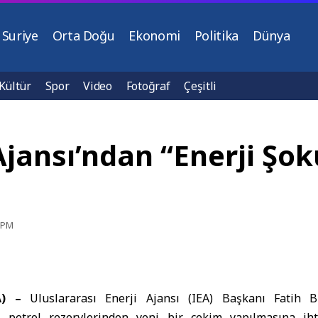
Suriye
Orta Doğu
Ekonomi
Politika
Dünya
Kültür
Spor
Video
Fotoğraf
Çeşitli
Ajansı’ndan “Enerji Şok
3 PM
NA) –
Uluslararası Enerji Ajansı (
IEA
) Başkanı
Fatih B
l petrol rezervlerinden yeni bir çekim yapılmasına ih