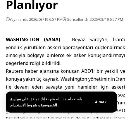
Planlıyor
Yayınlandı: 2026/03/19 6:57 PM
Güncellendi: 2026/03/19 6:57 PM
WASHINGTON (SANA) –
Beyaz Saray
’ın, İran’a
yönelik yürütülen askeri operasyonları güçlendirmek
amacıyla bölgeye binlerce ek asker konuşlandırmayı
değerlendirdiği bildirildi.
Reuters haber ajansına konuşan
ABD
’li bir yetkili ve
konuya yakın üç kaynak,
Washington
yönetiminin İran
ile devam eden savaşta yeni hamleler için askeri
seçenekleri masaya yatırdığını belirtti. Kaynaklar, söz
باستخدام هذا الموقع ، فإنك توافق على
سياسة
konusu seçenekler arasında Hürmüz Boğazı’nın
Almak
و
الخصوصية
شروط الاستخدام
.
güvenliğini sağlamak amacıyla İran kıyı şeridine ABD
birliklerinin yerleştirilmesinin de bulunduğunu ifade
etti.