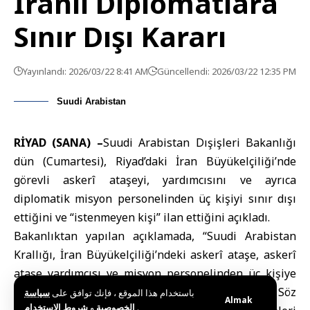
İranlı Diplomatlara
Sınır Dışı Kararı
Yayınlandı: 2026/03/22 8:41 AM
Güncellendi: 2026/03/22 12:35 PM
Suudi Arabistan
RİYAD (SANA) –
Suudi Arabistan Dışişleri Bakanlığı
dün (Cumartesi), Riyad’daki
İran Büyükelçiliği
’nde
görevli askerî ataşeyi, yardımcısını ve ayrıca
diplomatik misyon personelinden üç kişiyi sınır dışı
ettiğini ve “istenmeyen kişi” ilan ettiğini açıkladı.
Bakanlıktan yapılan açıklamada, “
Suudi Arabistan
Krallığı
, İran Büyükelçiliği’ndeki askerî ataşe, askerî
ataşe yardımcısı ve misyon personelinden üç kişiye
ülkeyi terk etmeleri gerektiğini bildirmiştir. Söz
باستخدام هذا الموقع ، فإنك توافق على
سياسة
Almak
و
الخصوصية
شروط الاستخدام
.