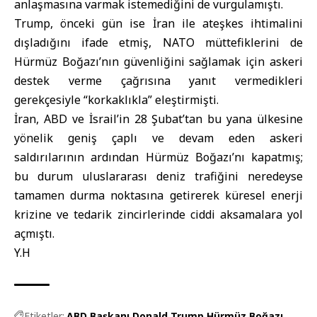
anlaşmasına varmak istemediğini de vurgulamıştı.
Trump, önceki gün ise İran ile ateşkes ihtimalini
dışladığını ifade etmiş,
NATO
müttefiklerini de
Hürmüz Boğazı’nın güvenliğini sağlamak için askeri
destek verme çağrısına yanıt vermedikleri
gerekçesiyle “korkaklıkla” eleştirmişti.
İran
, ABD ve İsrail’in 28 Şubat’tan bu yana ülkesine
yönelik geniş çaplı ve devam eden askeri
saldırılarının ardından Hürmüz Boğazı’nı kapatmış;
bu durum uluslararası deniz trafiğini neredeyse
tamamen durma noktasına getirerek küresel enerji
krizine ve tedarik zincirlerinde ciddi aksamalara yol
açmıştı.
Y.H
Etiketler:
ABD Başkanı Donald Trump
Hürmüz Boğazı