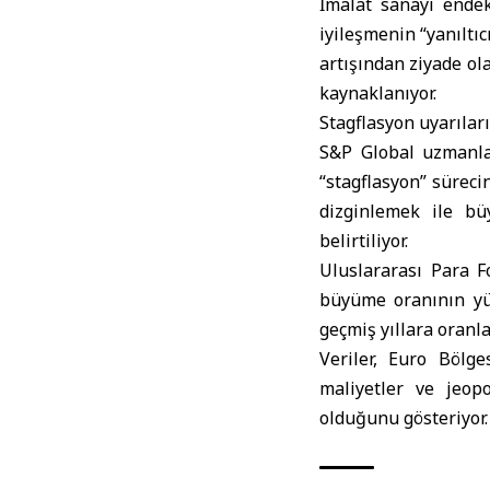
İmalat sanayi endek
iyileşmenin “yanıltı
artışından ziyade ola
kaynaklanıyor.
Stagflasyon uyarılar
S&P Global uzmanla
“stagflasyon” süreci
dizginlemek ile b
belirtiliyor.
Uluslararası Para 
büyüme oranının yüz
geçmiş yıllara oranl
Veriler, Euro Bölg
maliyetler ve jeopo
olduğunu gösteriyor.