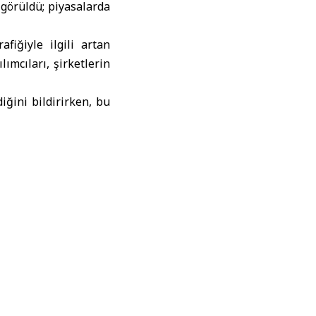
 görüldü; piyasalarda
afiğiyle ilgili artan
lımcıları, şirketlerin
ğini bildirirken, bu
 %0,2, İngiltere’de