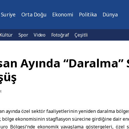
Suriye
Orta Doğu
Ekonomi
Politika
Dünya
Kültür
Spor
Video
Fotoğraf
Çeşitli
san Ayında “Daralma” S
şüş
M
an ayında özel sektör faaliyetlerinin yeniden daralma bölge
, bölge ekonomisinin stagflasyon sürecine girdiğine dair endi
Euro Bölgesi
‘nde ekonomik yavaşlama göstergeleri, özel se