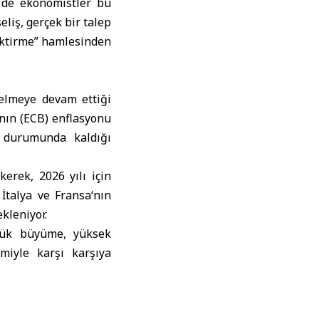
e de ekonomistler bu
liş, gerçek bir talep
iriktirme” hamlesinden
elmeye devam ettiği
’nın (ECB) enflasyonu
 durumunda kaldığı
erek, 2026 yılı için
,
İtalya
ve
Fransa
‘nın
kleniyor.
üşük büyüme, yüksek
emiyle karşı karşıya