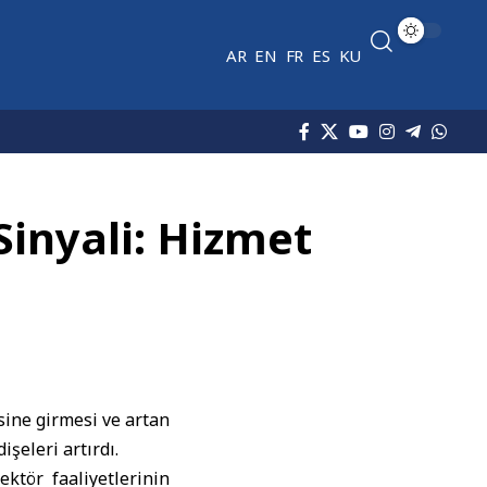
AR
EN
FR
ES
KU
inyali: Hizmet
sine girmesi ve artan
şeleri artırdı.
ktör faaliyetlerinin