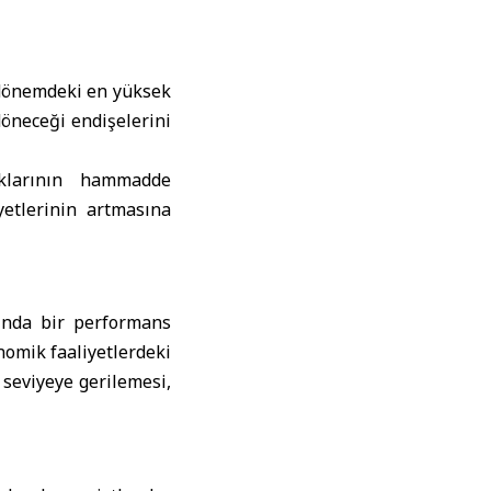
nı dönemdeki en yüksek
döneceği endişelerini
lıklarının hammadde
yetlerinin artmasına
tında bir performans
nomik faaliyetlerdeki
seviyeye gerilemesi,