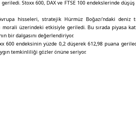
 geriledi. Stoxx 600, DAX ve FTSE 100 endekslerinde düşüş
Avrupa hisseleri
, stratejik
Hürmüz Boğazı
’ndaki deniz tr
 morali üzerindeki etkisiyle geriledi. Bu sırada piyasa katı
ın bir dalgasını değerlendiriyor.
xx 600 endeksinin yüzde 0,2 düşerek 612,98 puana geriledi
gın temkinliliği gözler önüne seriyor.
ki çoğu ana piyasaya da yansıdı; Almanya’da DAX endeksi
endeksi ise %0,5 geriledi.
eleri
Hürmüz Boğazı
Reuters