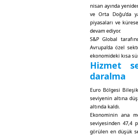
nisan ayında yeniden
ve
Orta Doğu
’da y
piyasaları ve kürese
devam ediyor.
S&P Global tarafın
Avrupa’da özel sekt
ekonomideki kısa sür
Hizmet se
daralma
Euro Bölgesi Bileşi
seviyenin altına dü
altında kaldı.
Ekonominin ana mo
seviyesinden 47,4 
görülen en düşük se