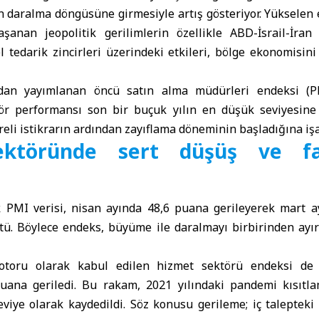
 daralma döngüsüne girmesiyle artış gösteriyor. Yükselen 
aşanan jeopolitik gerilimlerin özellikle
ABD-İsrail-İran
g
l tedarik zincirleri üzerindeki etkileri, bölge ekonomisi
dan yayımlanan öncü satın alma müdürleri endeksi (PM
ör performansı son bir buçuk yılın en düşük seviyesine
eli istikrarın ardından zayıflama döneminin başladığına işa
ktöründe sert düşüş ve faa
k PMI verisi, nisan ayında 48,6 puana gerileyerek mart a
ştü. Böylece endeks, büyüme ile daralmayı birbirinden ayı
toru olarak kabul edilen hizmet sektörü endeksi de 
puana geriledi. Bu rakam, 2021 yılındaki pandemi kısıtl
viye olarak kaydedildi. Söz konusu gerileme; iç talepteki 