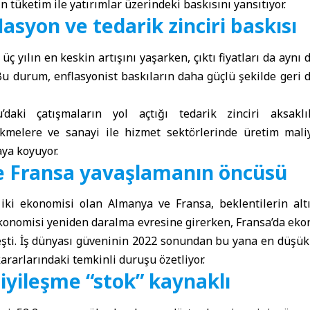
n tüketim ile yatırımlar üzerindeki baskısını yansıtıyor.
asyon ve tedarik zinciri baskısı
 üç yılın en keskin artışını yaşarken, çıktı fiyatları da ay
 Bu durum, enflasyonist baskıların daha güçlü şekilde geri 
’daki çatışmaların yol açtığı tedarik zinciri aksak
ikmelere ve sanayi ile hizmet sektörlerinde üretim mali
ya koyuyor.
 Fransa yavaşlamanın öncüsü
iki ekonomisi olan
Almanya
ve
Fransa
, beklentilerin al
konomisi yeniden daralma evresine girerken, Fransa’da eko
eşti. İş dünyası güveninin 2022 sonundan bu yana en düşük 
ararlarındaki temkinli duruşu özetliyor.
iyileşme “stok” kaynaklı