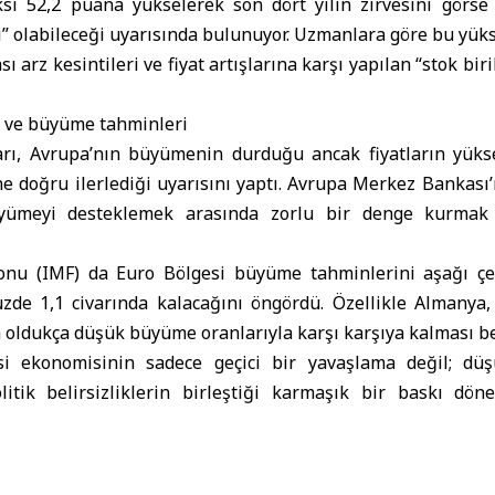
si 52,2 puana yükselerek son dört yılın zirvesini görs
cı” olabileceği uyarısında bulunuyor. Uzmanlara göre bu yükse
sı arz kesintileri ve fiyat artışlarına karşı yapılan “stok b
ı ve büyüme tahminleri
rı, Avrupa’nın büyümenin durduğu ancak fiyatların yüks
ne doğru ilerlediği uyarısını yaptı. Avrupa Merkez Bankası
üyümeyi desteklemek arasında zorlu bir denge kurmak
Fonu
(IMF) da Euro Bölgesi büyüme tahminlerini aşağı çek
de 1,1 civarında kalacağını öngördü. Özellikle Almanya
a oldukça düşük büyüme oranlarıyla karşı karşıya kalması be
esi ekonomisinin sadece geçici bir yavaşlama değil; d
litik belirsizliklerin birleştiği karmaşık bir baskı dön