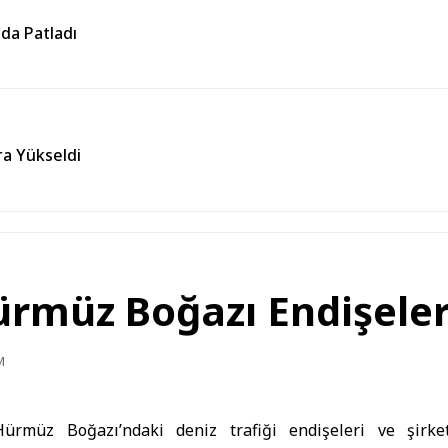
nda Patladı
ara Yükseldi
ürmüz Boğazı Endişeleri
M
Hürmüz Boğazı’ndaki deniz trafiği endişeleri ve şirke