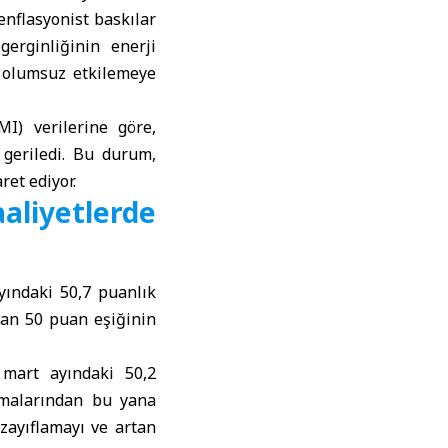
enflasyonist baskılar
erginliğinin enerji
ni olumsuz etkilemeye
I) verilerine göre,
 geriledi. Bu durum,
ret ediyor.
liyetlerde
yındaki 50,7 puanlık
ran 50 puan eşiğinin
mart ayındaki 50,2
amalarından bu yana
zayıflamayı ve artan