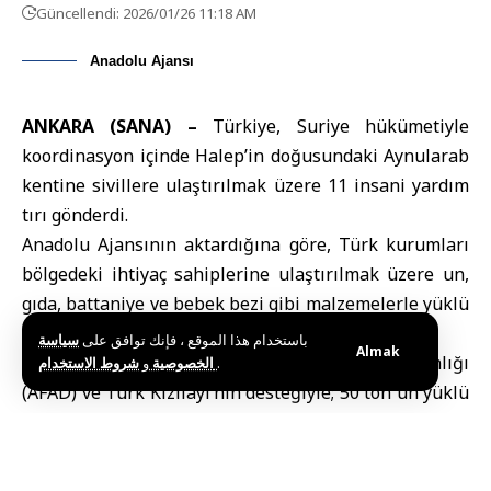
Güncellendi: 2026/01/26 11:18 AM
Anadolu Ajansı
ANKARA (SANA) –
Türkiye
, Suriye hükümetiyle
koordinasyon içinde Halep’in doğusundaki Aynularab
kentine sivillere ulaştırılmak üzere 11 insani yardım
tırı gönderdi.
Anadolu Ajansının aktardığına göre, Türk kurumları
bölgedeki ihtiyaç sahiplerine ulaştırılmak üzere un,
gıda, battaniye ve bebek bezi gibi malzemelerle yüklü
tırlar hazırladı.
باستخدام هذا الموقع ، فإنك توافق على
سياسة
Almak
Bu kapsamda, Afet ve Acil Durum Yönetimi Başkanlığı
و
الخصوصية
شروط الاستخدام
.
(AFAD)
ve Türk Kızılayı’nın desteğiyle; 50 ton un yüklü
5 tır, battaniye yüklü 1 tır ve bebek bezi ile gıda
malzemeleri yüklü 5 tır olmak üzere toplam 11 tır,
Suriye hükümeti ve Halep Yardım Koordinasyon