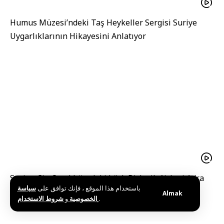
Humus Müzesi’ndeki Taş Heykeller Sergisi Suriye
Uygarlıklarının Hikayesini Anlatıyor
Suriye-Çin Ortaklığındaki kürk Birleşik Şirketi Adra
باستخدام هذا الموقع ، فإنك توافق على
سياسة
Sanayi Kentinde Açıldı
Almak
و
الخصوصية
شروط الاستخدام
.