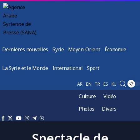
Dernières nouvelles
Syrie
Moyen-Orient
Économie
La Syrie et le Monde
International
Sport
AR
EN
TR
ES
KU
Culture
Vidéo
Photos
Divers
Spectacle de