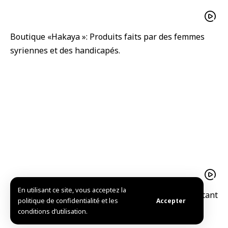
Boutique «Hakaya »: Produits faits par des femmes
syriennes et des handicapés.
En utilisant ce site, vous acceptez la
Les sculptures en pierre du Musée de Homs racontant
politique de confidentialité et les
Accepter
l’histoire syrienne
conditions d’utilisation.