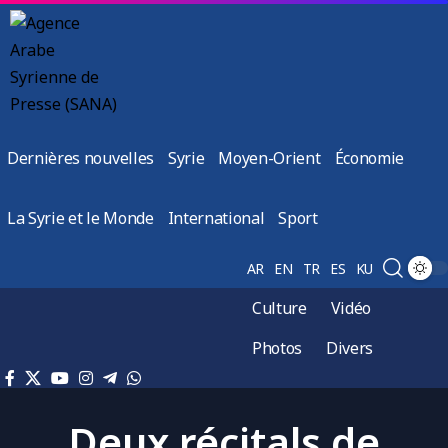
Dernières nouvelles
Syrie
Moyen-Orient
Économie
La Syrie et le Monde
International
Sport
AR
EN
TR
ES
KU
Culture
Vidéo
Photos
Divers
Deux récitals de