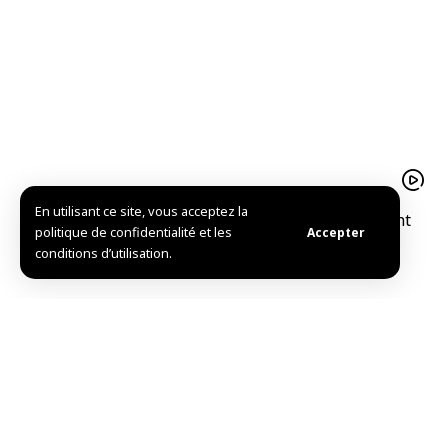
En utilisant ce site, vous acceptez la
Le pistache d’Alep est un trésor agricolequi soutient
politique de confidentialité et les
Accepter
l’économie familiale à Idleb
conditions d’utilisation.