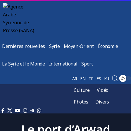
Dernières nouvelles
Syrie
Moyen-Orient
Économie
La Syrie et le Monde
International
Sport
AR
EN
TR
ES
KU
Culture
Vidéo
Photos
Divers
Le port d’Arwad