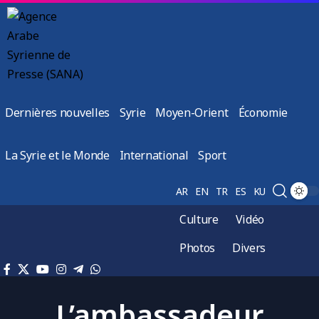
Dernières nouvelles
Syrie
Moyen-Orient
Économie
La Syrie et le Monde
International
Sport
AR
EN
TR
ES
KU
Culture
Vidéo
Photos
Divers
L’ambassadeur