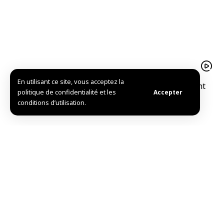
En utilisant ce site, vous acceptez la
Le pistache d’Alep est un trésor agricolequi soutient
politique de confidentialité et les
Accepter
l’économie familiale à Idleb
conditions d’utilisation.