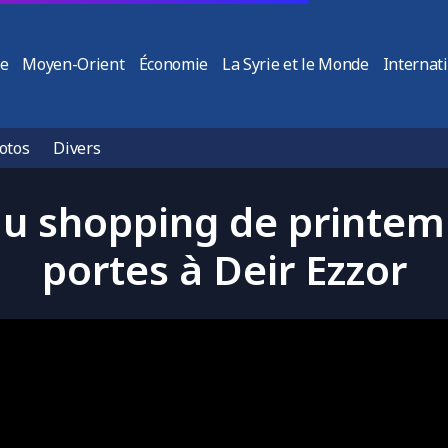
ie
Moyen-Orient
Économie
La Syrie et le Monde
Internat
otos
Divers
 du shopping de printem
portes à Deir Ezzor