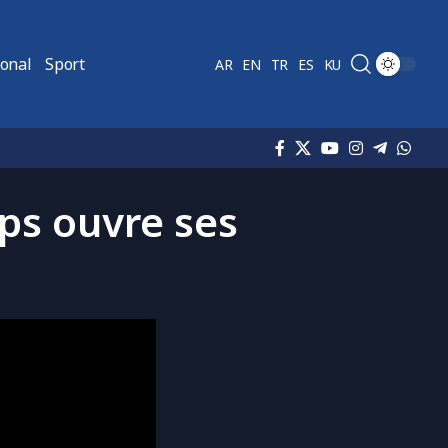
ional
Sport
AR
EN
TR
ES
KU
ps ouvre ses