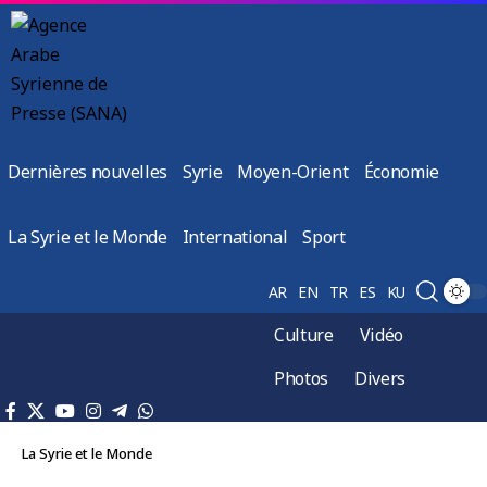
Dernières nouvelles
Syrie
Moyen-Orient
Économie
La Syrie et le Monde
International
Sport
AR
EN
TR
ES
KU
Culture
Vidéo
Photos
Divers
La Syrie et le Monde