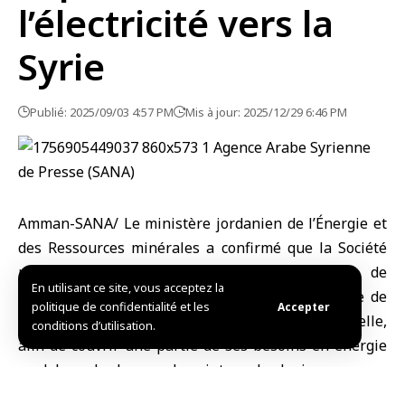
l’électricité vers la
Syrie
Publié: 2025/09/03 4:57 PM
Mis à jour: 2025/12/29 6:46 PM
Amman-SANA/ Le ministère jordanien de l’Énergie et
des Ressources minérales a confirmé que la Société
nationale d’électricité est prête à exporter de
En utilisant ce site, vous acceptez la
l’électricité vers la Syrie, à condition que la ligne de
politique de confidentialité et les
Accepter
raccordement électrique syrienne soit opérationnelle,
conditions d’utilisation.
afin de couvrir une partie de ses besoins en énergie
en dehors des heures de pointe en Jordanie.