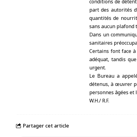
conditions de déten
part des autorités d
quantités de nourri
sans aucun plafond t
Dans un communiqué 
sanitaires préoccupa
Certains font face 
adéquat, tandis que
urgent.
Le Bureau a appelé
détenus, à œuvrer po
personnes âgées et l
W.H./ R.F.
Partager cet article