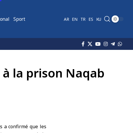
ional
Sport
AR
EN
TR
ES
KU
e à la prison Naqab
s a confirmé que les