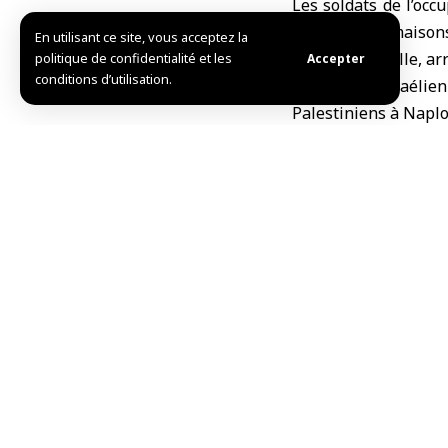
Les soldats de l’occ
fouillé leurs maisons
En utilisant ce site, vous acceptez la
au sud de la ville, 
politique de confidentialité et les
Accepter
conditions d’utilisation.
Les forces israélie
Palestiniens à Naplo
R.Kh / L.S.
TAG:
Cisjordanie
Partager cet article
Choix de l’éditeur
Condamnations arabes de l’attentat terroriste à 