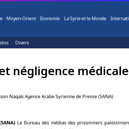
ie
Moyen-Orient
Économie
La Syrie et le Monde
Internat
otos
Divers
s et négligence médical
 (SANA)
Le Bureau des médias des prisonniers palestinien