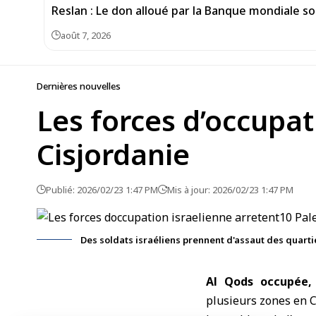
Reslan : Le don alloué par la Banque mondiale sou
août 7, 2026
Dernières nouvelles
Les forces d’occupat
Cisjordanie
Publié: 2026/02/23 1:47 PM
Mis à jour: 2026/02/23 1:47 PM
Des soldats israéliens prennent d'assaut des quarti
Al Qods occupée,
plusieurs zones en
C