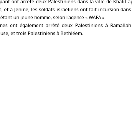
upant ont arrêté deux Palestiniens dans la ville de Khalil a
, et à Jénine, les soldats israéliens ont fait incursion dans 
arrêtant un jeune homme, selon l’agence « WAFA ».
nnes ont également arrêté deux Palestiniens à Ramallah
use, et trois Palestiniens à Bethléem.
Jaramana et solidarité avec la Syrie