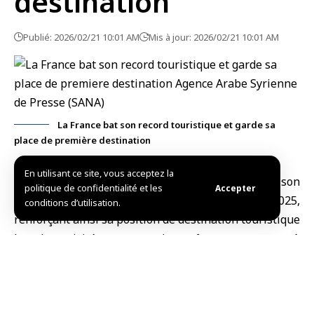
destination
Publié: 2026/02/21 10:01 AM
Mis à jour: 2026/02/21 10:01 AM
La France bat son record touristique et garde sa
place de première destination
En utilisant ce site, vous acceptez la
Paris, (SANA)
La
France
a annoncé avoir battu son
politique de confidentialité et les
Accepter
record du nombre de touristes accueillis en 2025,
conditions d’utilisation.
renforçant ainsi sa position de destination touristique
la plus visitée au monde, grâce notamment à
plusieurs facteurs, dont l’organisation des Jeux
olympiques.
Le ministère français de l’Économie a indiqué dans un