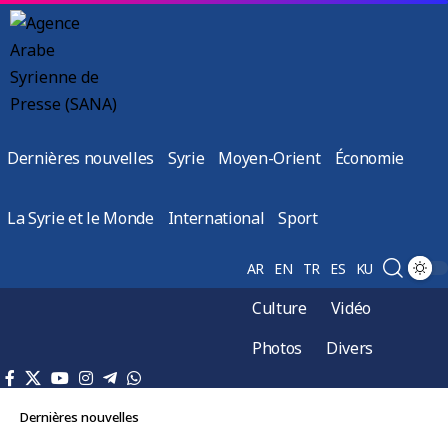
Dernières nouvelles
Syrie
Moyen-Orient
Économie
La Syrie et le Monde
International
Sport
AR
EN
TR
ES
KU
Culture
Vidéo
Photos
Divers
Dernières nouvelles