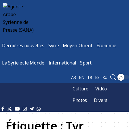
Dernières nouvelles
Syrie
Moyen-Orient
Économie
La Syrie et le Monde
International
Sport
AR
EN
TR
ES
KU
Culture
Vidéo
Photos
Divers
Étiquette :
Tyr