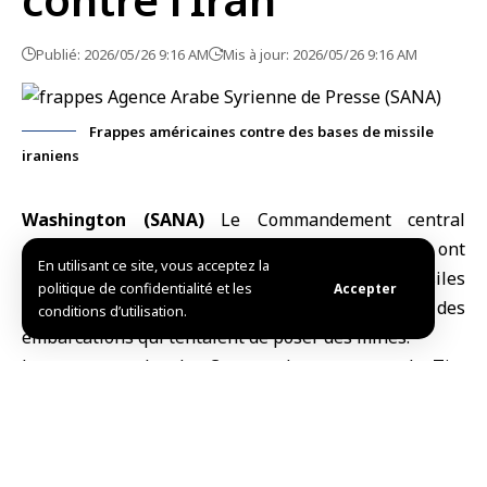
Publié: 2026/05/26 9:16 AM
Mis à jour: 2026/05/26 9:16 AM
Frappes américaines contre des bases de missile
iraniens
Washington (SANA)
Le
Commandement central
américain
a annoncé que les forces américaines ont
En utilisant ce site, vous acceptez la
mené lundi des frappes contre des sites de missiles
politique de confidentialité et les
Accepter
dans le sud de
l’Iran
, ainsi que contre des
conditions d’utilisation.
embarcations qui tentaient de poser des mines.
Le porte-parole du Commandement central, Tim
Hawkins, a déclaré dans un communiqué transmis par
l’AFP : « Les forces américaines ont mené des frappes
défensives dans le sud de l’Iran afin de protéger nos
forces contre les menaces des forces iraniennes. »