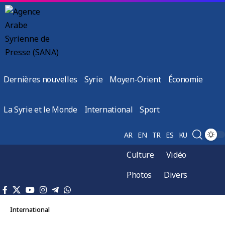
Dernières nouvelles
Syrie
Moyen-Orient
Économie
La Syrie et le Monde
International
Sport
AR
EN
TR
ES
KU
Culture
Vidéo
Photos
Divers
International