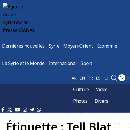
Dernières nouvelles
Syrie
Moyen-Orient
Économie
La Syrie et le Monde
International
Sport
AR
EN
TR
ES
KU
Culture
Vidéo
Photos
Divers
Étiquette :
Tell Blat