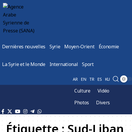
Dernières nouvelles
Syrie
Moyen-Orient
Économie
La Syrie et le Monde
International
Sport
AR
EN
TR
ES
KU
Culture
Vidéo
Photos
Divers
Étiquette :
Sud-Liban