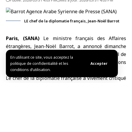
LE chef de la diplomatie français, Jean-Noël Barrot
Paris, (SANA)
Le ministre français des Affaires
étrangères,
Jean-Noël Barrot
, a annoncé dimanche
avoir demandé une « réunion d’urgence du Conseil de
En utilisant ce site, vous acceptez la
sécurité des
Nations unies
« , au sujet des opérations
politique de confidentialité et les
Accepter
militaires israéliennes en cours au
Liban
.
conditions d’utilisation.
Le chef de la diplomatie française a vivement critiqué
l’action d’Israël, estimant que « rien ne peut justifier
la prolongation des opérations militaires »
israéliennes au Liban ni « son occupation de plus en
plus profonde dans le territoire libanais ».
« Il s’agit là, pour Israël, d’une faute majeure », a-t-il
déclaré, appelant la communauté internationale à se