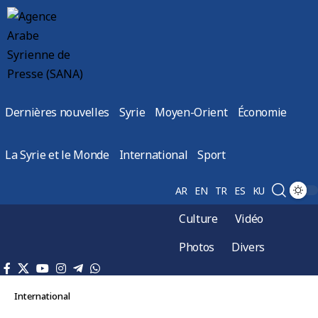
Dernières nouvelles
Syrie
Moyen-Orient
Économie
La Syrie et le Monde
International
Sport
AR
EN
TR
ES
KU
Culture
Vidéo
Photos
Divers
International