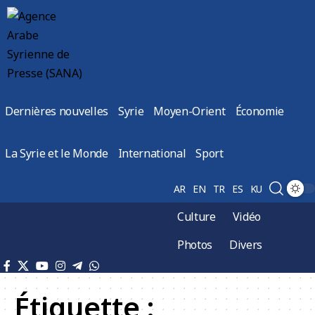
Dernières nouvelles
Syrie
Moyen-Orient
Économie
La Syrie et le Monde
International
Sport
AR
EN
TR
ES
KU
Culture
Vidéo
Photos
Divers
Étiquette :