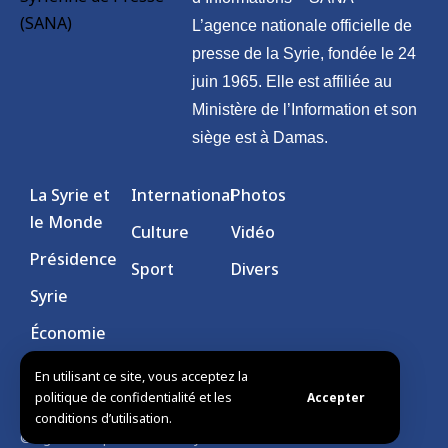
L’agence nationale officielle de
presse de la Syrie, fondée le 24
juin 1965. Elle est affiliée au
Ministère de l’Information et son
siège est à Damas.
La Syrie et
International
Photos
le Monde
Culture
Vidéo
Présidence
Sport
Divers
Syrie
Économie
En utilisant ce site, vous acceptez la
politique de confidentialité et les
Accepter
conditions d’utilisation.
© Agence de presse arabe syrienne. Tous droits réservés.