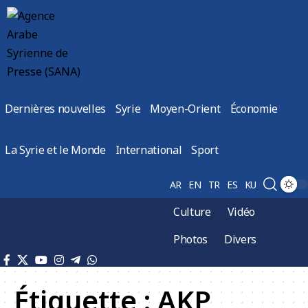
Dernières nouvelles
Syrie
Moyen-Orient
Économie
La Syrie et le Monde
International
Sport
AR
EN
TR
ES
KU
Culture
Vidéo
Photos
Divers
Étiquette :
AKP