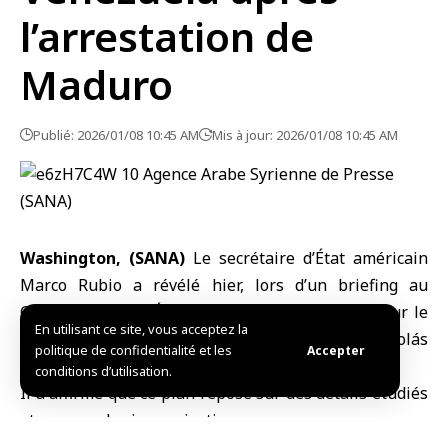
l’arrestation de
Maduro
Publié: 2026/01/08 10:45 AM
Mis à jour: 2026/01/08 10:45 AM
Washington, (SANA)
Le secrétaire d’État américain
Marco Rubio a révélé hier, lors d’un briefing au
Congrès, que les États-Unis ont un plan prêt pour le
En utilisant ce site, vous acceptez la
Venezuela après l’arrestation du président Nicolás
politique de confidentialité et les
Accepter
Maduro.
conditions d’utilisation.
Il a affirmé que ce plan repose sur des détails étudiés
et non sur des improvisations
En riposte aux critiques de certains législateurs