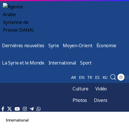
Dernières nouvelles
Syrie
Moyen-Orient
Économie
La Syrie et le Monde
International
Sport
AR
EN
TR
ES
KU
Culture
Vidéo
Photos
Divers
International