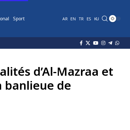
ional
Sport
AR
EN
TR
ES
KU
calités d’Al-Mazraa et
a banlieue de