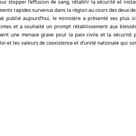
r stopper l’effusion de sang, rétablir la sécurité et instau
ents rapides survenus dans la région au cours des deux der
publié aujourd’hui, le ministère a présenté ses plus s
ctimes et a souhaité un prompt rétablissement aux blessés
ent une menace grave pour la paix civile et la sécurité pu
loi et les valeurs de coexistence et d’unité nationale qui sont
té sur son rôle qui se limite au maintien de la sécurité e
rtial avec n’importe quelle partie et qu’il œuvre pour rétab
es, rejoignez-nous sur :
Telegram
/
X
/
Facebook