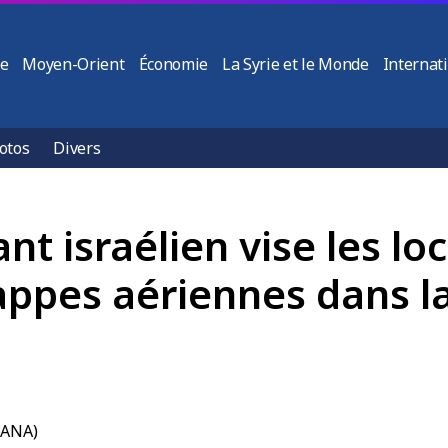
ie
Moyen-Orient
Économie
La Syrie et le Monde
Internat
otos
Divers
ant israélien vise les lo
appes aériennes dans l