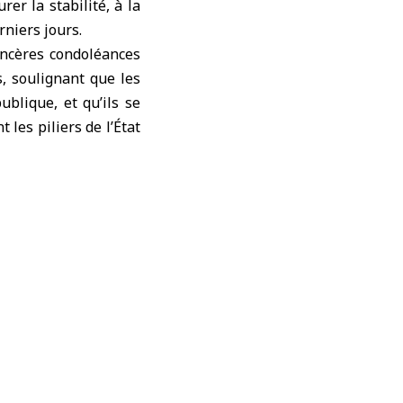
rer la stabilité, à la
niers jours.
incères condoléances
, soulignant que les
blique, et qu’ils se
 les piliers de l’État
t à la protection des
lir la sécurité d’une