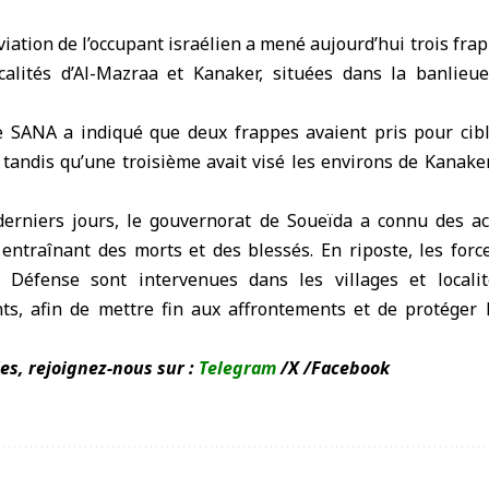
viation de l’occupant israélien a mené aujourd’hui trois fra
calités d’Al-Mazraa et Kanaker, situées dans la banlie
 SANA a indiqué que deux frappes avaient pris pour cibl
, tandis qu’une troisième avait visé les environs de Kanake
erniers jours, le gouvernorat de Soueïda a connu des a
 entraînant des morts et des blessés. En riposte, les for
la Défense sont intervenues dans les villages et locali
s, afin de mettre fin aux affrontements et de protéger l
es, rejoignez-nous sur :
Telegram
/
X
/
Facebook