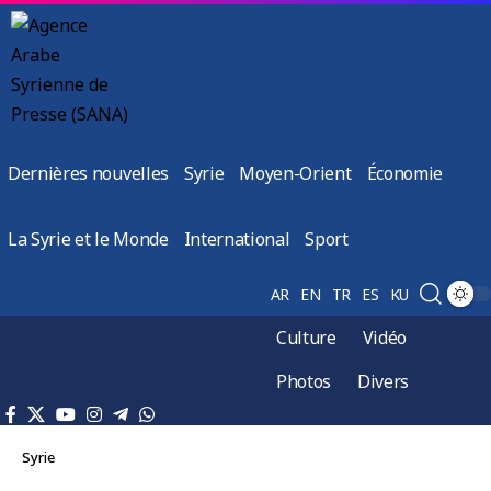
Dernières nouvelles
Syrie
Moyen-Orient
Économie
La Syrie et le Monde
International
Sport
AR
EN
TR
ES
KU
Culture
Vidéo
Photos
Divers
Syrie