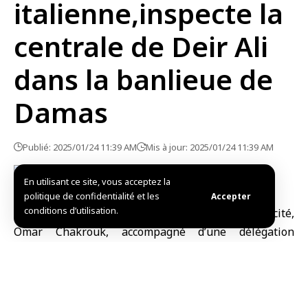
italienne,inspecte la
centrale de Deir Ali
dans la banlieue de
Damas
Publié: 2025/01/24 11:39 AM
Mis à jour: 2025/01/24 11:39 AM
En utilisant ce site, vous acceptez la
politique de confidentialité et les
Accepter
conditions d’utilisation.
Banlieue de Damas-SANA/ Le ministre de l’Electricité,
Omar Chakrouk, accompagné d’une délégation
italienne conduite par l’ambassadeur Stefano
Ravagnan, et de représentants de la société italienne
« Ansedo », a inspecté la centrale électrique de « Deir
Ali » dans la banlieue de Damas.