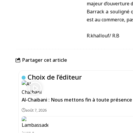
majeur d’ouverture d
Barrack a souligné q
est au commerce, pas
R.khallouf/ R.B
Partager cet article
Choix de l’éditeur
Al-Chaibani : Nous mettons fin à toute présence
août 7, 2026