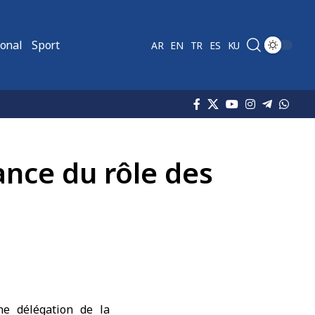
ional
Sport
AR
EN
TR
ES
KU
nce du rôle des
e délégation de la