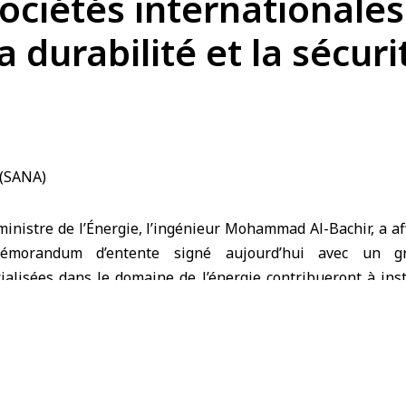
ociétés internationales
 la durabilité et la sécu
nistre de l’Énergie, l’ingénieur Mohammad Al-Bachir, a af
émorandum d’entente signé aujourd’hui avec un gro
ialisées dans le domaine de l’énergie contribueront à insta
urité énergétique en Syrie, à renforcer le développement éc
à alléger les charges pesant sur le peuple syrien.
ce de presse tenue aujourd’hui avec le PDG du groupe Ur
 a déclaré : « La Syrie fait face à des défis dans le domaine
oncerne les infrastructures des centrales de production, e