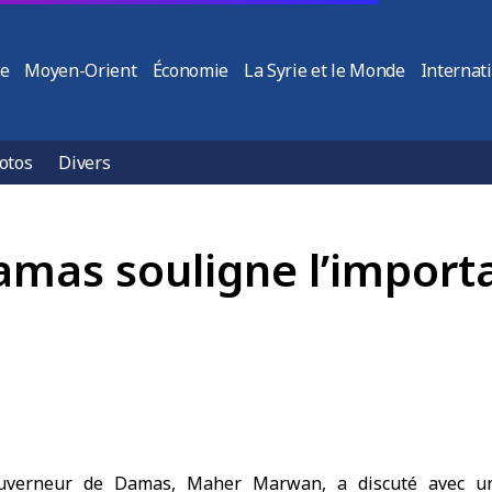
ie
Moyen-Orient
Économie
La Syrie et le Monde
Internat
otos
Divers
mas souligne l’importa
verneur de Damas, Maher Marwan, a discuté avec un