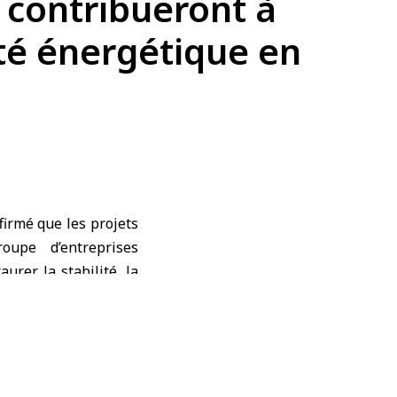
 contribueront à
rité énergétique en
firmé que les projets
upe d’entreprises
urer la stabilité, la
onomique, à accélérer
bacon Holding, Ramez
 de l’énergie sur deux
t ce mémorandum ainsi