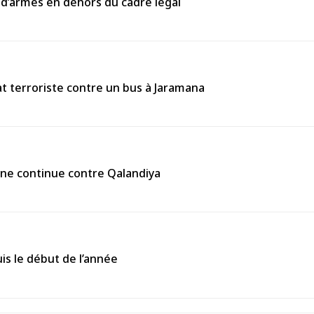
 d’armes en dehors du cadre légal
 terroriste contre un bus à Jaramana
enne continue contre Qalandiya
is le début de l’année