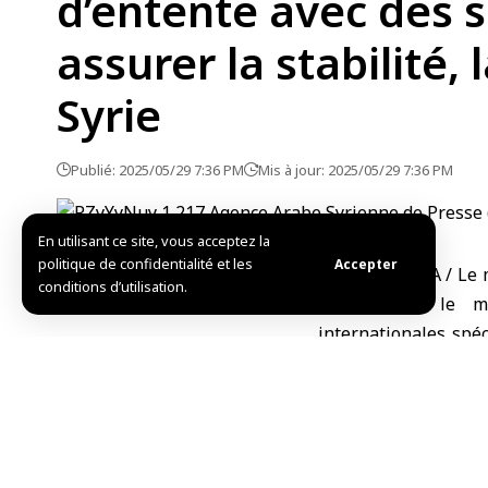
d’entente avec des s
assurer la stabilité,
Syrie
Publié: 2025/05/29 7:36 PM
Mis à jour: 2025/05/29 7:36 PM
En utilisant ce site, vous acceptez la
politique de confidentialité et les
Accepter
Damas – SANA / Le mi
conditions d’utilisation.
inclus dans le m
internationales spéc
durabilité et la séc
la reconstruction et 
Lors d’une conféren
Al-Khayyat, Al-Bachir
plans : le premier c