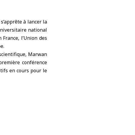
e
s’apprête à lancer la
niversitaire national
 France, l’Union des
e.
scientifique, Marwan
 première conférence
tifs en cours pour le
 confrontés dans les
fs entrepris par le
ait d’assurer le lieu
ce d’être au courant
ope et à l’étranger.