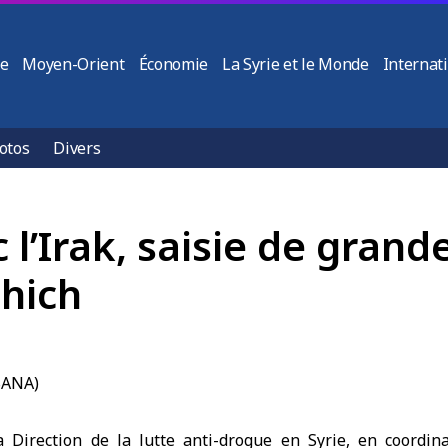
ie
Moyen-Orient
Économie
La Syrie et le Monde
Internat
otos
Divers
 l’Irak, saisie de grand
hich
a Direction de la lutte anti-drogue en Syrie
, en coordina