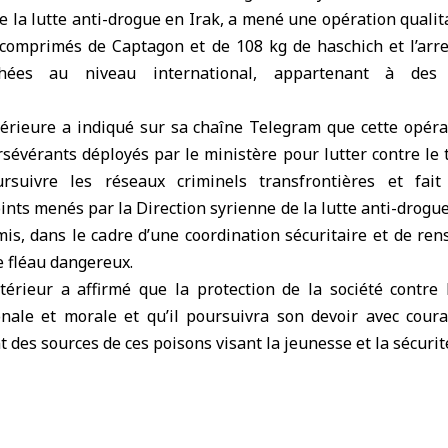
e la lutte anti-drogue en
Irak
, a mené une opération qualit
 comprimés de Captagon et de 108 kg de haschich et l’arre
chées au niveau international, appartenant à des 
térieur
e a indiqué sur sa chaîne Telegram que cette opérat
rsévérants déployés par le ministère pour lutter contre le 
suivre les réseaux criminels transfrontières et fait 
ints menés par la Direction syrienne de la lutte anti-drogu
mis, dans le cadre d’une coordination sécuritaire et de r
e fléau dangereux.
ntérieur a affirmé que la protection de la société contre
onale et morale et qu’il poursuivra son devoir avec cour
 des sources de ces poisons visant la jeunesse et la sécurit