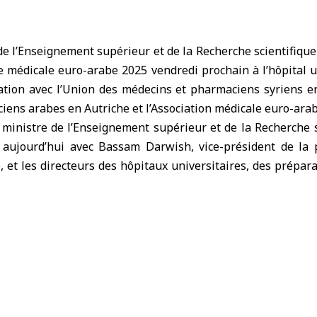
de l’Enseignement supérieur et de la Recherche scientifiqu
e médicale euro-arabe
2025 vendredi prochain à l’hôpital u
tion avec l’Union des médecins et pharmaciens syriens en
ens arabes en Autriche et l’Association médicale euro-arab
e ministre de l’Enseignement supérieur et de la Recherche 
é aujourd’hui avec Bassam Darwish, vice-président de la
 et les directeurs des hôpitaux universitaires, des prépara
férence et des difficultés auxquelles ces hôpitaux sont
es.
u siège du ministère à Damas, a porté sur les préparati
itaux universitaires pour tenir la conférence, notamment le f
 de tables rondes durant l’événement, ainsi que l’importan
ppements de la médecine grâce aux médecins résidant en Eur