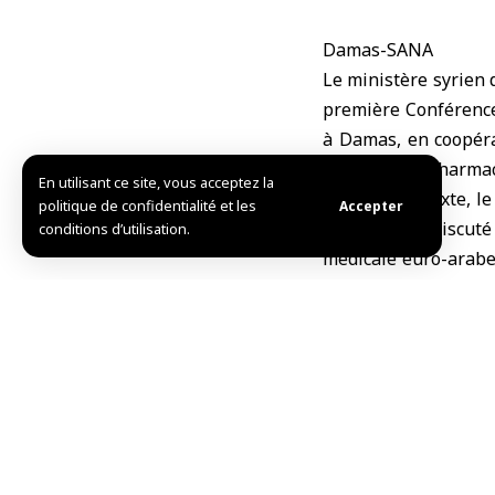
Damas-SANA
Le ministère syrien 
première
Conférenc
à Damas, en coopéra
médecins et pharmaci
En utilisant ce site, vous acceptez la
Dans ce contexte, l
politique de confidentialité et les
Accepter
Al-Halabi, a discut
conditions d’utilisation.
médicale euro-arabe,
lancement de la con
circonstances actuell
La réunion tenue a
ministère et les hôp
approprié, la tenue
des derniers dévelo