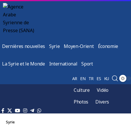
Dernières nouvelles
Syrie
Moyen-Orient
Économie
La Syrie et le Monde
International
Sport
AR
EN
TR
ES
KU
Culture
Vidéo
Photos
Divers
Syrie