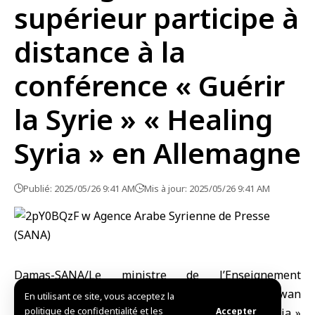
supérieur participe à
distance à la
conférence « Guérir
la Syrie » « Healing
Syria » en Allemagne
Publié: 2025/05/26 9:41 AM
Mis à jour: 2025/05/26 9:41 AM
Damas-SANA/Le ministre de l’Enseignement
supérieur et de la Recherche scientifique, Dr. Marwan
En utilisant ce site, vous acceptez la
politique de confidentialité et les
Accepter
Halabi, a participé à la conférence « Healing Syria »